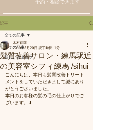
予約・相談できます
記事
全ての記事
木村信輝
全ての記事
2019年3月20日
読了時間: 1分
髪質改善サロン・練馬駅近
新しいカタログ
の美容室シフィ練馬 /sihui
こんにちは、本日も髪質改善トリート
メントをしていただきまして誠にあり
がとうございました。
本日のお客様の髪の毛の仕上がりでご
ざいます。⬇︎