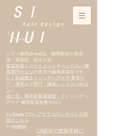
シフィ練馬(Si hui)は、
練
馬駅前の美容
室・美容院、徒歩１分
髪質改善トリートメント
＆
ヘッドスパ 練
馬専門サロン
の東京の練馬美容室です。
ヒト幹細胞エイジングヘアケア 育毛ケ
ア・薄毛ケア専門・練馬ヘッドスパサロ
ン
！
抜け毛・薄毛改善美容室・
エイジングヘ
アケア 練馬髪質改善サロン
>>Zoomでのヘアケアカウンセリング相
談はこちら
>>
English
LINE@で簡単手軽に