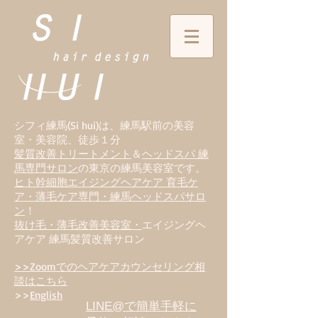
シフィ練馬(Si hui)は、
練
馬駅前の美容
室・美容院、徒歩１分
髪質改善トリートメント
＆
ヘッドスパ 練
馬専門サロン
の東京の練馬美容室です。
ヒト幹細胞エイジングヘアケア 育毛ケ
ア・薄毛ケア専門・練馬ヘッドスパサロ
ン
！
抜け毛・薄毛改善美容室・
エイジングヘ
アケア 練馬髪質改善サロン
>>Zoomでのヘアケアカウンセリング相
談はこちら
>>
English
LINE@で簡単手軽に