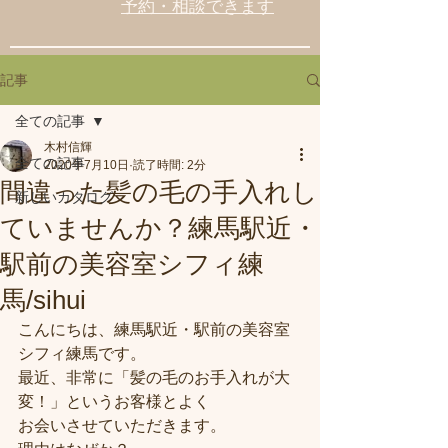
予約・相談できます
記事
全ての記事
木村信輝
全ての記事
2020年7月10日
読了時間: 2分
間違った髪の毛の手入れし
新しいカタログ
ていませんか？練馬駅近・
駅前の美容室シフィ練
馬/sihui
こんにちは、練馬駅近・駅前の美容室
シフィ練馬です。
最近、非常に「髪の毛のお手入れが大
変！」というお客様とよく
お会いさせていただきます。