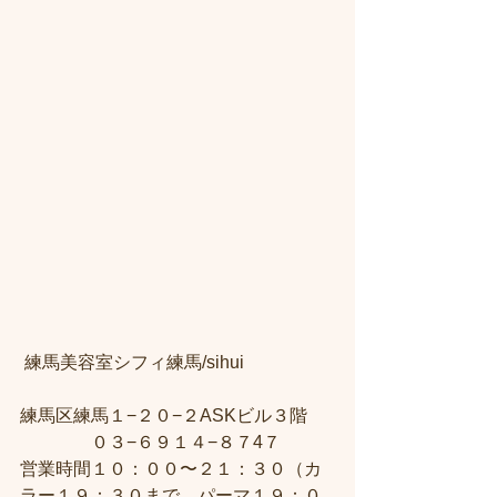
 練馬美容室シフィ練馬/sihui　
練馬区練馬１−２０−２ASKビル３階 
　　　　０３−６９１４−８７4７ 
営業時間１０：００〜２１：３０（カ
ラー１９：３０まで、パーマ１９：０