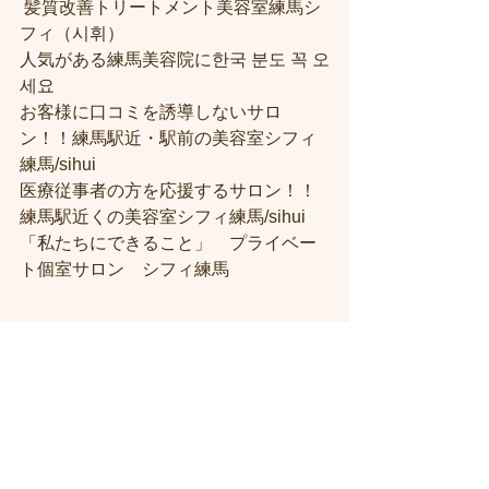
 髪質改善トリートメント美容室練馬シ
フィ（시휘） 
人気がある練馬美容院に한국 분도 꼭 오
세요 
お客様に口コミを誘導しないサロ
ン！！練馬駅近・駅前の美容室シフィ
練馬/sihui
医療従事者の方を応援するサロン！！
練馬駅近くの美容室シフィ練馬/sihui
「私たちにできること」　プライベー
ト個室サロン　シフィ練馬
＃練馬駅近くの美容室
＃練馬駅前の美
容室
#練馬美容室
#練馬駅から近い美容
室
#練馬駅近の美容室
#練馬白髪染め
#
練馬ヘッドスパ
#イルミナーカラー
#練