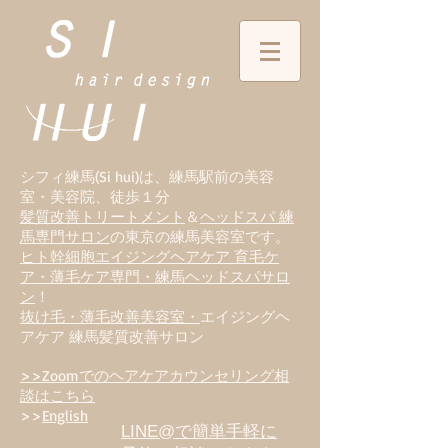
シフィ練馬(Si hui)は、
練
馬駅前の美容
室・美容院、徒歩１分
髪質改善トリートメント
＆
ヘッドスパ 練
馬専門サロン
の東京の練馬美容室です。
ヒト幹細胞エイジングヘアケア 育毛ケ
ア・薄毛ケア専門・練馬ヘッドスパサロ
ン
！
抜け毛・薄毛改善美容室・
エイジングヘ
アケア 練馬髪質改善サロン
>>Zoomでのヘアケアカウンセリング相
談はこちら
>>
English
LINE@で簡単手軽に