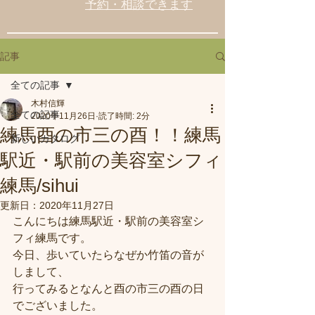
予約・相談できます
記事
全ての記事
木村信輝
全ての記事
2020年11月26日
読了時間: 2分
練馬酉の市三の酉！！練馬
新しいカタログ
駅近・駅前の美容室シフィ
練馬/sihui
更新日：
2020年11月27日
こんにちは練馬駅近・駅前の美容室シ
フィ練馬です。
今日、歩いていたらなぜか竹笛の音が
しまして、
行ってみるとなんと酉の市三の酉の日
でございました。