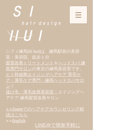
シフィ練馬(Si hui)は、
練
馬駅前の美容
室・美容院、徒歩１分
髪質改善トリートメント
＆
ヘッドスパ 練
馬専門サロン
の東京の練馬美容室です。
ヒト幹細胞エイジングヘアケア 育毛ケ
ア・薄毛ケア専門・練馬ヘッドスパサロ
ン
！
抜け毛・薄毛改善美容室・
エイジングヘ
アケア 練馬髪質改善サロン
>>Zoomでのヘアケアカウンセリング相
談はこちら
>>
English
LINE@で簡単手軽に