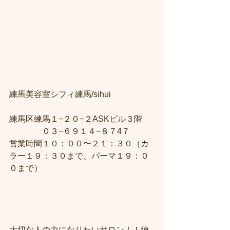
練馬美容室シフィ練馬/sihui　
練馬区練馬１−２０−２ASKビル３階 
　　　　０３−６９１４−８７4７ 
営業時間１０：００〜２１：３０（カ
ラー１９：３０まで、パーマ１９：０
０まで）
大切な人の力になりたいサロン！！練