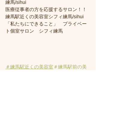
練馬/sihui
医療従事者の方を応援するサロン！！
練馬駅近くの美容室シフィ練馬/sihui
「私たちにできること」　プライベー
ト個室サロン　シフィ練馬
＃練馬駅近くの美容室
＃練馬駅前の美
容室
#練馬美容室
#練馬駅から近い美容
室
#練馬駅近の美容室
#練馬白髪染め
#
練馬ヘッドスパ
#イルミナーカラー
#練
馬髪質改善トリートメント
#練馬トリ
ートメント
#素髪トリートメント
#練馬
駅から近くの美容室