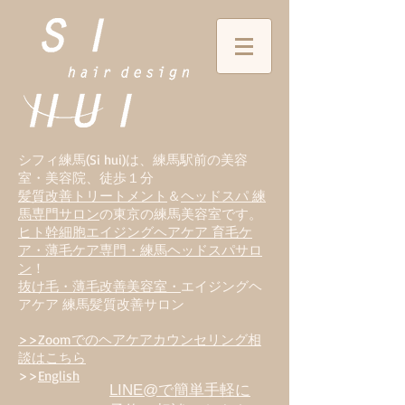
シフィ練馬(Si hui)は、
練
馬駅前の美容
室・美容院、徒歩１分
髪質改善トリートメント
＆
ヘッドスパ 練
馬専門サロン
の東京の練馬美容室です。
ヒト幹細胞エイジングヘアケア 育毛ケ
ア・薄毛ケア専門・練馬ヘッドスパサロ
ン
！
抜け毛・薄毛改善美容室・
エイジングヘ
アケア 練馬髪質改善サロン
>>Zoomでのヘアケアカウンセリング相
談はこちら
>>
English
LINE@で簡単手軽に