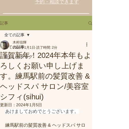
予約・相談できます
記事
全ての記事
木村信輝
全ての記事
2024年1月1日
読了時間: 2分
謹賀新年！2024年本年もよ
新しいカタログ
ろしくお願い申し上げま
す。練馬駅前の髪質改善 &
ヘッドスパ サロン/美容室
シフィ(sihui)
更新日：
2024年1月5日
あけましておめでとうございます。
練馬駅前の髪質改善 & ヘッドスパ サロ