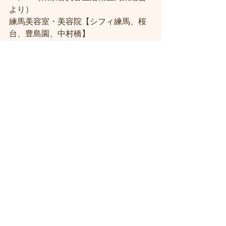
より） 
練馬美容室・美容院【シフィ練馬、桜
台、豊島園、中村橋】
髪にお悩みの方は練馬 ヘッドスパ & 髪
質改善 サロン/シフィ練馬へ・・
薄毛・抜け毛改善サロン練馬 ヘッドマ
ッサージ サロン
練馬ヒト幹細胞 エクソソームトリート
メントサロン
男性型脱毛症（AGA) 女性型脱毛症 
(FAGA)
＃練馬駅近くの美容室
＃練馬駅前の美
容室
#練馬美容室
#練馬駅から近い美容
室
#練馬駅近の美容室
#練馬白髪染め
#
練馬 ヘッドスパ
#イルミナーカラー
#