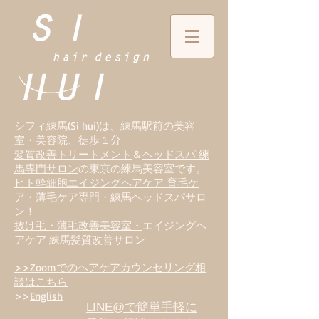
シフィ練馬(Si hui)は、
練
馬駅前の美容
室・美容院、徒歩１分
髪質改善トリートメント
＆
ヘッドスパ 練
馬専門サロン
の東京の練馬美容室です。
ヒト幹細胞エイジングヘアケア 育毛ケ
ア・薄毛ケア専門・練馬ヘッドスパサロ
ン
！
抜け毛・薄毛改善美容室・
エイジングヘ
アケア 練馬髪質改善サロン
>>Zoomでのヘアケアカウンセリング相
談はこちら
>>
English
LINE@で簡単手軽に