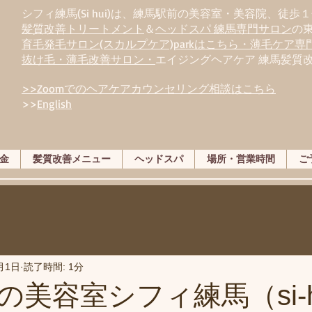
シフィ練馬(Si hui)は、
練
馬駅前の美容室・美容院、徒歩１
髪質改善トリートメント
＆
ヘッドスパ 練馬専門サロン
の
育毛発毛サロン(スカルプケア)parkはこちら・薄毛ケア
抜け毛・薄毛改善サロン・
エイジングヘアケア 練馬髪質
>>Zoomでのヘアケアカウンセリング相談はこちら
>>
English
金
髪質改善メニュー
ヘッドスパ
場所・営業時間
ご
月1日
読了時間: 1分
の美容室シフィ練馬（si-h