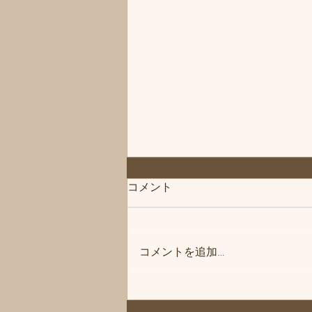
◆「お知らせ」練馬髪質改善
コメント
トリートメント＆エイジング
ヘアケア・ヘッドスパ練馬専
こんにちは、練馬髪質改善トリー
門サロン/練馬美容室、練馬美
トメント＆ヘッドスパ練馬専門サ
容院シフィ(sihui)
コメントを追加…
ロン/練馬美容室、練馬美容院シ
フィ(sihui)です。 明日、8月10日
(月)は休業日とさせていただきま
す。 宜しくお願いいたします。