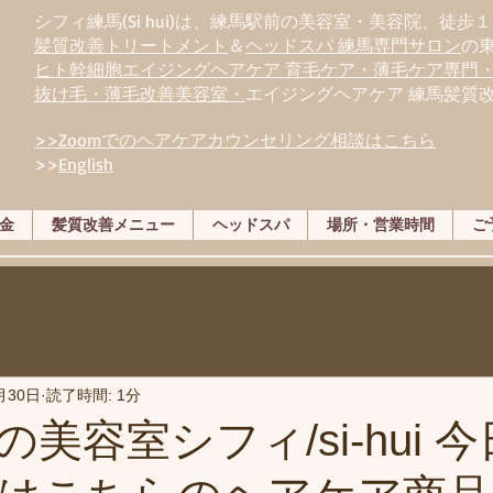
シフィ練馬(Si hui)は、
練
馬駅前の美容室・美容院、徒歩１
髪質改善トリートメント
＆
ヘッドスパ 練馬専門サロン
の
ヒト幹細胞エイジングヘアケア 育毛ケア・薄毛ケア専門
抜け毛・薄毛改善美容室・
エイジングヘアケア 練馬髪質
>>Zoomでのヘアケアカウンセリング相談はこちら
>>
English
金
髪質改善メニュー
ヘッドスパ
場所・営業時間
ご
月30日
読了時間: 1分
美容室シフィ/si-hui 