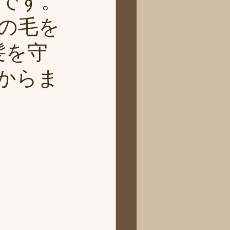
です。
の毛を
髪を守
からま