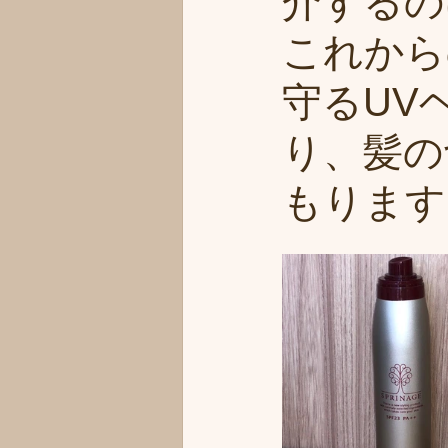
介するの
これから
守るUV
り、髪の
もります