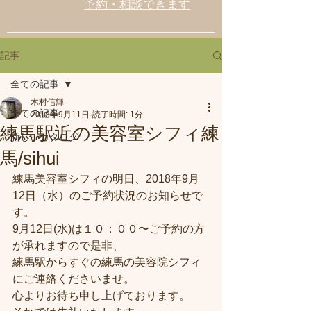
予約・相談できます
記事
全ての記事
木村信輝
全ての記事
2018年9月11日
読了時間: 1分
練馬駅近の美容室シフィ練
新しいカタログ
馬/sihui
練馬美容室シフィの明日、2018年9月
12日（水）のご予約状況のお知らせで
す。
9月12日(水)は１０：００〜ご予約の方
が承れますので是非、
練馬駅からすぐの練馬の美容院シフィ
にご連絡くださいませ。
心よりお待ち申し上げております。