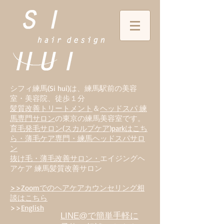
シフィ練馬(Si hui)は、
練
馬駅前の美容
室・美容院、徒歩１分
髪質改善トリートメント
＆
ヘッドスパ 練
馬専門サロン
の東京の練馬美容室です。
育毛発毛サロン(スカルプケア)parkはこち
ら・薄毛ケア専門・練馬ヘッドスパサロ
ン
抜け毛・薄毛改善サロン・
エイジングヘ
アケア 練馬髪質改善サロン
>>Zoomでのヘアケアカウンセリング相
談はこちら
>>
English
LINE@で簡単手軽に