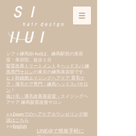
シフィ練馬(Si hui)は、
練
馬駅前の美容
室・美容院、徒歩１分
髪質改善トリートメント
＆
ヘッドスパ 練
馬専門サロン
の東京の練馬美容室です。
ヒト幹細胞エイジングヘアケア 育毛ケ
ア・薄毛ケア専門・練馬ヘッドスパサロ
ン
！
抜け毛・薄毛改善美容室・
エイジングヘ
アケア 練馬髪質改善サロン
>>Zoomでのヘアケアカウンセリング相
談はこちら
>>
English
LINE@で簡単手軽に