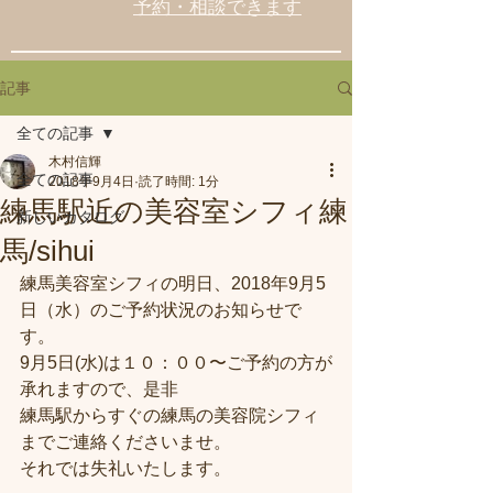
予約・相談できます
記事
全ての記事
木村信輝
全ての記事
2018年9月4日
読了時間: 1分
練馬駅近の美容室シフィ練
新しいカタログ
馬/sihui
練馬美容室シフィの明日、2018年9月5
日（水）のご予約状況のお知らせで
す。
9月5日(水)は１０：００〜ご予約の方が
承れますので、是非
練馬駅からすぐの練馬の美容院シフィ
までご連絡くださいませ。
それでは失礼いたします。