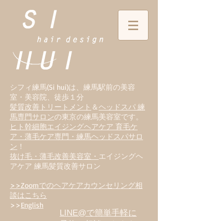
シフィ練馬(Si hui)は、
練
馬駅前の美容
室・美容院、徒歩１分
髪質改善トリートメント
＆
ヘッドスパ 練
馬専門サロン
の東京の練馬美容室です。
ヒト幹細胞エイジングヘアケア 育毛ケ
ア・薄毛ケア専門・練馬ヘッドスパサロ
ン
！
抜け毛・薄毛改善美容室・
エイジングヘ
アケア 練馬髪質改善サロン
>>Zoomでのヘアケアカウンセリング相
談はこちら
>>
English
LINE@で簡単手軽に