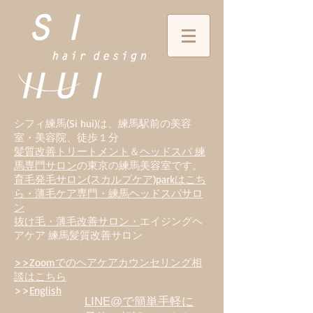
シフィ練馬(Si hui)は、
練
馬駅前の美容
室・美容院、徒歩１分
髪質改善トリートメント
＆
ヘッドスパ 練
馬専門サロン
の東京の練馬美容室です。
育毛発毛サロン(スカルプケア)parkはこち
ら・薄毛ケア専門・練馬ヘッドスパサロ
ン
抜け毛・薄毛改善サロン・
エイジングヘ
アケア 練馬髪質改善サロン
>>Zoomでのヘアケアカウンセリング相
談はこちら
>>
English
LINE@で簡単手軽に