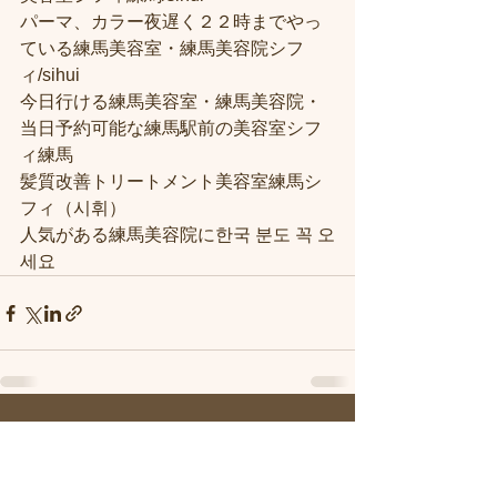
パーマ、カラー夜遅く２２時までやっ
ている練馬美容室・練馬美容院シフ
ィ/sihui
今日行ける練馬美容室・練馬美容院・
当日予約可能な練馬駅前の美容室シフ
ィ練馬
髪質改善トリートメント美容室練馬シ
フィ（시휘）
人気がある練馬美容院に한국 분도 꼭 오
세요
すべて表示
最新記事