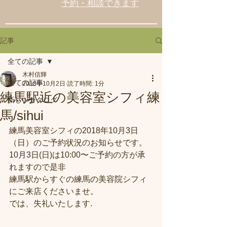
予約・相談できます
記事
全ての記事
木村信輝
全ての記事
2018年10月2日
読了時間: 1分
練馬駅近の美容室シフィ練
新しいカタログ
馬/sihui
練馬美容室シフィの2018年10月3日
（日）のご予約状況のお知らせです。
10月3日(日)は10:00〜ご予約の方が承
れますので是非
練馬駅からすぐの練馬の美容院シフィ
にご来店くださいませ。
では、失礼いたします.