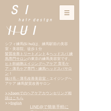
シフィ練馬(Si hui)は、
練
馬駅前の美容
室・美容院、徒歩１分
髪質改善トリートメント
＆
ヘッドスパ 練
馬専門サロン
の東京の練馬美容室です。
ヒト幹細胞エイジングヘアケア 育毛ケ
ア・薄毛ケア専門・練馬ヘッドスパサロ
ン
！
抜け毛・薄毛改善美容室・
エイジングヘ
アケア 練馬髪質改善サロン
>>Zoomでのヘアケアカウンセリング相
談はこちら
>>
English
LINE@で簡単手軽に