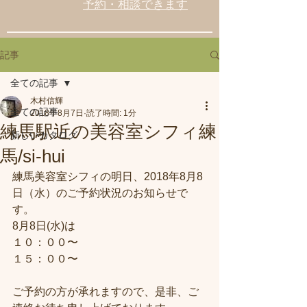
予約・相談できます
記事
全ての記事
木村信輝
全ての記事
2018年8月7日
読了時間: 1分
練馬駅近の美容室シフィ練
新しいカタログ
馬/si-hui
練馬美容室シフィの明日、2018年8月8
日（水）のご予約状況のお知らせで
す。
8月8日(水)は
１０：００〜
１５：００〜
ご予約の方が承れますので、是非、ご