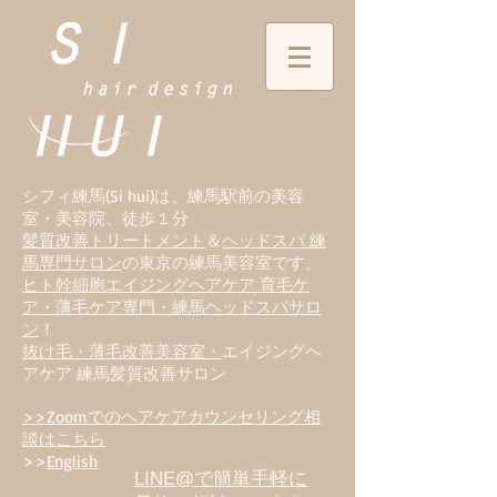
シフィ練馬(Si hui)は、
練
馬駅前の美容
室・美容院、徒歩１分
髪質改善トリートメント
＆
ヘッドスパ 練
馬専門サロン
の東京の練馬美容室です。
ヒト幹細胞エイジングヘアケア 育毛ケ
ア・薄毛ケア専門・練馬ヘッドスパサロ
ン
！
抜け毛・薄毛改善美容室・
エイジングヘ
アケア 練馬髪質改善サロン
>>Zoomでのヘアケアカウンセリング相
談はこちら
>>
English
LINE@で簡単手軽に