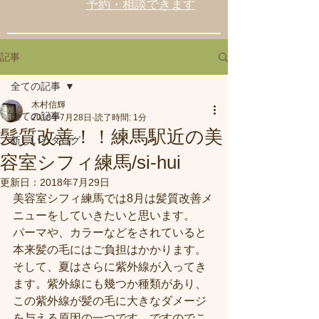
予約・相談できます
記事
全ての記事
木村信輝
全ての記事
2018年7月28日
読了時間: 1分
髪質改善！！練馬駅近の美
新しいカタログ
容室シフィ練馬/si-hui
更新日：
2018年7月29日
美容室シフィ練馬では8月は髪質改善メ
ニューをしていきたいと思います。
パーマや、カラーなどをされていると
本来髪の毛にはご負担はかかります。
そして、夏はさらに紫外線が入ってき
ます。紫外線にも幾つか種類があり、
この紫外線が髪の毛に大きなダメージ
を与える原因の一つです。ですのでこ