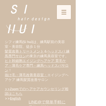
シフィ練馬(Si hui)は、
練
馬駅前の美容
室・美容院、徒歩１分
髪質改善トリートメント
＆
ヘッドスパ 練
馬専門サロン
の東京の練馬美容室です。
ヒト幹細胞エイジングヘアケア 育毛ケ
ア・薄毛ケア専門・練馬ヘッドスパサロ
ン
！
抜け毛・薄毛改善美容室・
エイジングヘ
アケア 練馬髪質改善サロン
>>Zoomでのヘアケアカウンセリング相
談はこちら
>>
English
LINE@で簡単手軽に