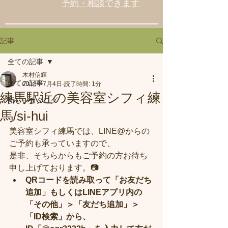
予約・相談できます
記事
全ての記事
木村信輝
全ての記事
2018年7月4日
読了時間: 1分
練馬駅近の美容室シフィ練
新しいカタログ
馬/si-hui
美容室シフィ練馬では、LINE@からの
ご予約も承っていますので、
是非、そちらからもご予約の方お待ち
申し上げております。📷
QRコードを読み取って「お友だち
追加」​もしくはLINEアプリ内の
「その他」＞「友だち追加」＞
「ID検索」から、