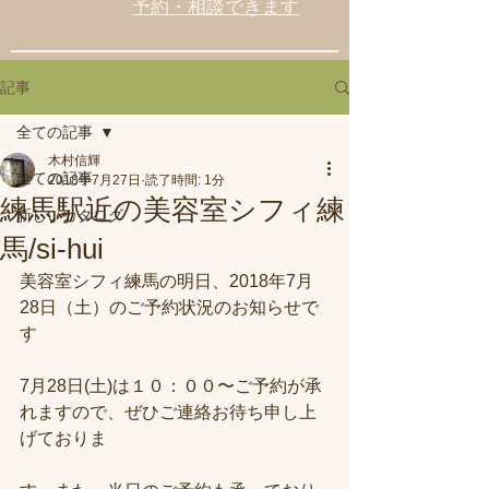
予約・相談できます
記事
全ての記事
木村信輝
全ての記事
2018年7月27日
読了時間: 1分
練馬駅近の美容室シフィ練
新しいカタログ
馬/si-hui
美容室シフィ練馬の明日、2018年7月
28日（土）のご予約状況のお知らせで
す
7月28日(土)は１０：００〜ご予約が承
れますので、ぜひご連絡お待ち申し上
げておりま