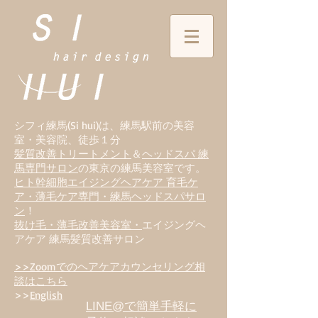
シフィ練馬(Si hui)は、
練
馬駅前の美容
室・美容院、徒歩１分
髪質改善トリートメント
＆
ヘッドスパ 練
馬専門サロン
の東京の練馬美容室です。
ヒト幹細胞エイジングヘアケア 育毛ケ
ア・薄毛ケア専門・練馬ヘッドスパサロ
ン
！
抜け毛・薄毛改善美容室・
エイジングヘ
アケア 練馬髪質改善サロン
>>Zoomでのヘアケアカウンセリング相
談はこちら
>>
English
LINE@で簡単手軽に