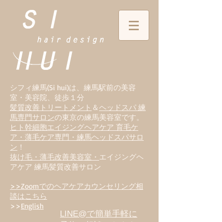
シフィ練馬(Si hui)は、
練
馬駅前の美容
室・美容院、徒歩１分
髪質改善トリートメント
＆
ヘッドスパ 練
馬専門サロン
の東京の練馬美容室です。
ヒト幹細胞エイジングヘアケア 育毛ケ
ア・薄毛ケア専門・練馬ヘッドスパサロ
ン
！
抜け毛・薄毛改善美容室・
エイジングヘ
アケア 練馬髪質改善サロン
>>Zoomでのヘアケアカウンセリング相
談はこちら
>>
English
LINE@で簡単手軽に