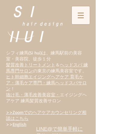
シフィ練馬(Si hui)は、
練
馬駅前の美容
室・美容院、徒歩１分
髪質改善トリートメント
＆
ヘッドスパ 練
馬専門サロン
の東京の練馬美容室です。
ヒト幹細胞エイジングヘアケア 育毛ケ
ア・薄毛ケア専門・練馬ヘッドスパサロ
ン
！
抜け毛・薄毛改善美容室・
エイジングヘ
アケア 練馬髪質改善サロン
>>Zoomでのヘアケアカウンセリング相
談はこちら
>>
English
LINE@で簡単手軽に