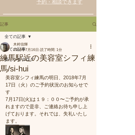
予約・相談できます
記事
全ての記事
木村信輝
全ての記事
2018年7月16日
読了時間: 1分
練馬駅近の美容室シフィ練
新しいカタログ
馬/si-hui
美容室シフィ練馬の明日、2018年7月
17日（火）のご予約状況のお知らせで
す
7月17日(火)は１９：００〜ご予約が承
れますので是非、ご連絡お待ち申し上
げております。それでは、失礼いたし
ます。