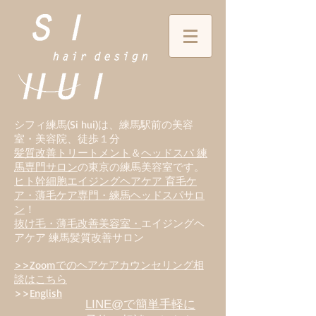
シフィ練馬(Si hui)は、
練
馬駅前の美容
室・美容院、徒歩１分
髪質改善トリートメント
＆
ヘッドスパ 練
馬専門サロン
の東京の練馬美容室です。
ヒト幹細胞エイジングヘアケア 育毛ケ
ア・薄毛ケア専門・練馬ヘッドスパサロ
ン
！
抜け毛・薄毛改善美容室・
エイジングヘ
アケア 練馬髪質改善サロン
>>Zoomでのヘアケアカウンセリング相
談はこちら
>>
English
LINE@で簡単手軽に