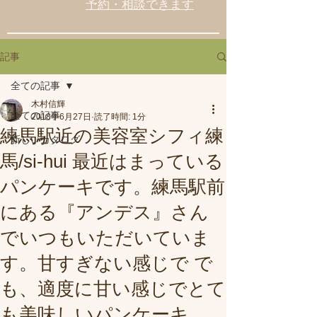
予約・相談できます
記事
全ての記事
木村信輝
全ての記事
2018年6月27日
読了時間: 1分
練馬駅近の美容室シフィ練
新しいカタログ
馬/si-hui 最近はまっている
パンケーキです。練馬駅前
にある『アンデス』さん
でいつもいただいていま
す。甘すぎない感じで で
も、適度に甘い感じでとて
も美味しいパンケーキ