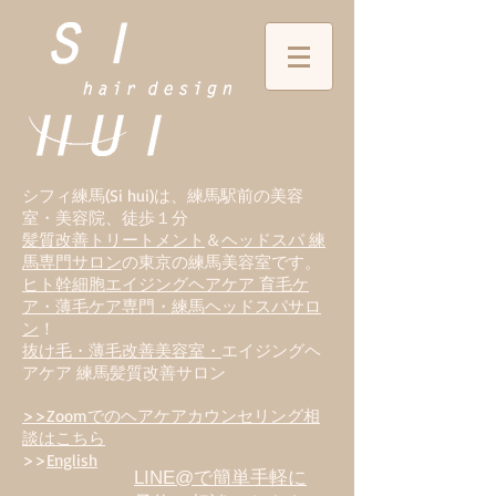
シフィ練馬(Si hui)は、
練
馬駅前の美容
室・美容院、徒歩１分
髪質改善トリートメント
＆
ヘッドスパ 練
馬専門サロン
の東京の練馬美容室です。
ヒト幹細胞エイジングヘアケア 育毛ケ
ア・薄毛ケア専門・練馬ヘッドスパサロ
ン
！
抜け毛・薄毛改善美容室・
エイジングヘ
アケア 練馬髪質改善サロン
>>Zoomでのヘアケアカウンセリング相
談はこちら
>>
English
LINE@で簡単手軽に