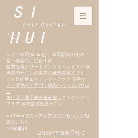
シフィ練馬(Si hui)は、
練
馬駅前の美容
室・美容院、徒歩１分
髪質改善トリートメント
＆
ヘッドスパ 練
馬専門サロン
の東京の練馬美容室です。
ヒト幹細胞エイジングヘアケア 育毛ケ
ア・薄毛ケア専門・練馬ヘッドスパサロ
ン
！
抜け毛・薄毛改善美容室・
エイジングヘ
アケア 練馬髪質改善サロン
>>Zoomでのヘアケアカウンセリング相
談はこちら
>>
English
LINE@で簡単手軽に