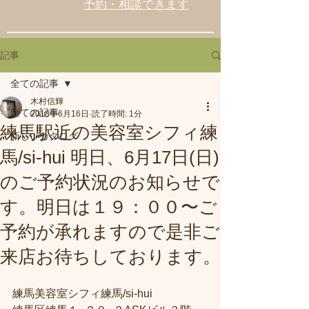
予約・相談できます
記事
全ての記事
木村信輝
全ての記事
2018年6月16日
読了時間: 1分
練馬駅近の美容室シフィ練
新しいカタログ
馬/si-hui 明日、6月17日(日)
のご予約状況のお知らせで
す。明日は１９：００〜ご
予約が承れますので是非ご
来店お待ちしております。
練馬美容室シフィ練馬/si-hui