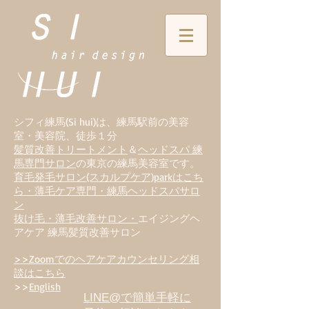
シフィ練馬(Si hui)は、
練
馬駅前の美容
室・美容院、徒歩１分
髪質改善トリートメント
＆
ヘッドスパ 練
馬専門サロン
の東京の練馬美容室です。
育毛発毛サロン(スカルプケア)parkはこち
ら・薄毛ケア専門・練馬ヘッドスパサロ
ン
抜け毛・薄毛改善サロン・
エイジングヘ
アケア 練馬髪質改善サロン
>>Zoomでのヘアケアカウンセリング相
談はこちら
>>
English
LINE@で簡単手軽に