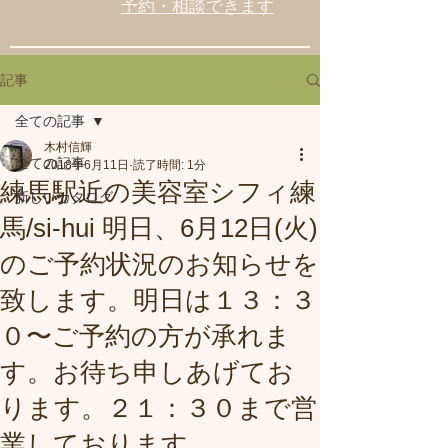
予約・相談できます
記事
全ての記事
木村信輝
全ての記事
2018年6月11日
読了時間: 1分
練馬駅近の美容室シフィ練
新しいカタログ
馬/si-hui 明日、6月12日(火)
のご予約状況のお知らせを
致します。明日は１３：３
０〜ご予約の方が承れま
す。お待ち申しあげてお
ります。２１：３０まで営
業しております。