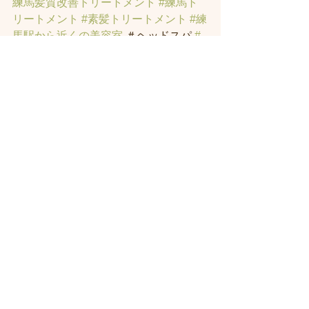
練馬髪質改善トリートメント
#練馬ト
リートメント
#素髪トリートメント
#練
馬駅から近くの美容室
 ＃ヘッドスパ 
#
練馬美容院
 ＃ハイライト 
#白髪ぼかし
ハイライト
 ＃オーガニックカラー 
#縮
毛矯正
#インナーカラー
#練馬
 発毛 
#ト
ラックオイル
#練馬トリートメント
#ハ
リーポッターの街
 ＃髪のお悩みの方の
練馬 美容室 
#著名人に愛されたシャン
プー
・スパニストの店。＃ヘッドスパ 
練馬 
#練馬発毛
#練馬育毛
#発毛練馬
#AGA
・FAGAお悩みの方 
#練馬
 発毛・
育毛 サロン 
#練馬AGA
 ＃練馬薄毛カッ
ト 
#男性型脱毛症
#女性型脱毛症