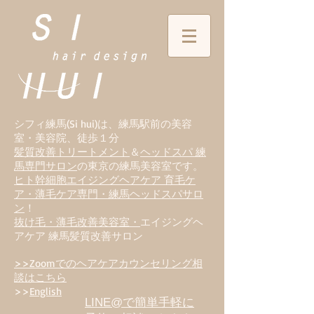
シフィ練馬(Si hui)は、
練
馬駅前の美容
室・美容院、徒歩１分
髪質改善トリートメント
＆
ヘッドスパ 練
馬専門サロン
の東京の練馬美容室です。
ヒト幹細胞エイジングヘアケア 育毛ケ
ア・薄毛ケア専門・練馬ヘッドスパサロ
ン
！
抜け毛・薄毛改善美容室・
エイジングヘ
アケア 練馬髪質改善サロン
>>Zoomでのヘアケアカウンセリング相
談はこちら
>>
English
LINE@で簡単手軽に