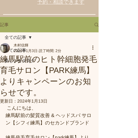
予約・相談できます
記事
全ての記事
木村信輝
全ての記事
2024年1月3日
読了時間: 2分
練馬駅前のヒト幹細胞発毛
新しいカタログ
育毛サロン【PARK練馬】
よりキャンペーンのお知
らせです。
更新日：
2024年1月13日
 こんにちは、
練馬駅前の髪質改善 & ヘッドスパ サロ
ン【シフィ練馬】のセカンドブランド
練馬発毛育毛サロン【park練馬】より