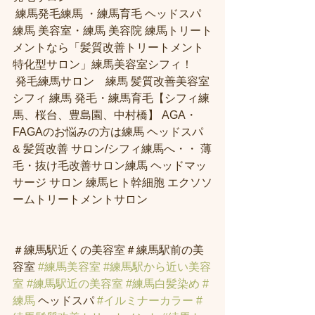
 練馬発毛練馬 ・練馬育毛 ヘッドスパ 
練馬 美容室・練馬 美容院 練馬トリート
メントなら「髪質改善トリートメント
特化型サロン」練馬美容室シフィ！
 発毛練馬サロン　練馬 髪質改善美容室
シフィ 練馬 発毛・練馬育毛【シフィ練
馬、桜台、豊島園、中村橋】 AGA・
FAGAのお悩みの方は練馬 ヘッドスパ 
& 髪質改善 サロン/シフィ練馬へ・・ 薄
毛・抜け毛改善サロン練馬 ヘッドマッ
サージ サロン 練馬ヒト幹細胞 エクソソ
ームトリートメントサロン 
＃練馬駅近くの美容室＃練馬駅前の美
容室 
#練馬美容室
#練馬駅から近い美容
室
#練馬駅近の美容室
#練馬白髪染め
#
練馬
 ヘッドスパ 
#イルミナーカラー
#