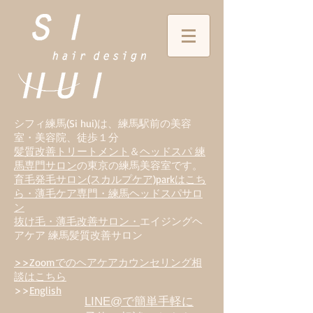
シフィ練馬(Si hui)は、
練
馬駅前の美容
室・美容院、徒歩１分
髪質改善トリートメント
＆
ヘッドスパ 練
馬専門サロン
の東京の練馬美容室です。
育毛発毛サロン(スカルプケア)parkはこち
ら・薄毛ケア専門・練馬ヘッドスパサロ
ン
抜け毛・薄毛改善サロン・
エイジングヘ
アケア 練馬髪質改善サロン
>>Zoomでのヘアケアカウンセリング相
談はこちら
>>
English
LINE@で簡単手軽に