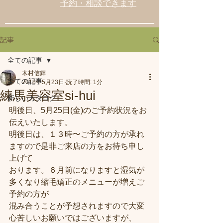
予約・相談できます
記事
全ての記事
木村信輝
全ての記事
2018年5月23日
読了時間: 1分
練馬美容室si-hui
新しいカタログ
明後日、5月25日(金)のご予約状況をお
伝えいたします。
明後日は、１３時〜ご予約の方が承れ
ますので是非ご来店の方をお待ち申し
上げて
おります。６月前になりますと湿気が
多くなり縮毛矯正のメニューが増えご
予約の方が
混み合うことが予想されますので大変
心苦しいお願いではございますが、