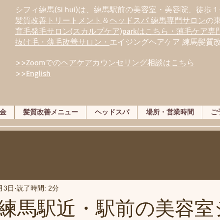
シフィ練馬(Si hui)は、
練
馬駅前の美容室・美容院、徒歩１
髪質改善トリートメント
＆
ヘッドスパ 練馬専門サロン
の
育毛発毛サロン(スカルプケア)parkはこちら・薄毛ケア
抜け毛・薄毛改善サロン・
エイジングヘアケア 練馬髪質
>>Zoomでのヘアケアカウンセリング相談はこちら
>>
English
金
髪質改善メニュー
ヘッドスパ
場所・営業時間
ご
月3日
読了時間: 2分
練馬駅近・駅前の美容室