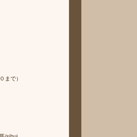
０まで）
hui 