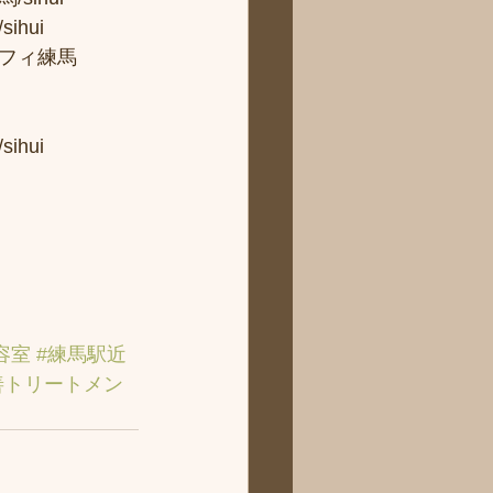
ui 
フィ練馬
hui
容室
#練馬駅近
善トリートメン