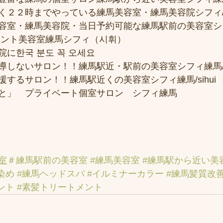
２２時までやっている練馬美容室・練馬美容院シフィ/sih
容室・練馬美容院・当日予約可能な練馬駅前の美容室シ
メント美容室練馬シフィ（시휘） 
に한국 분도 꼭 오세요 
しないサロン！！練馬駅近・駅前の美容室シフィ練馬/si
するサロン！！練馬駅近くの美容室シフィ練馬/sihui
と」　プライベート個室サロン　シフィ練馬
室
＃練馬駅前の美容室
#練馬美容室
#練馬駅から近い美
染め
#練馬ヘッドスパ
#イルミナーカラー
#練馬髪質改
ント
#素髪トリートメント