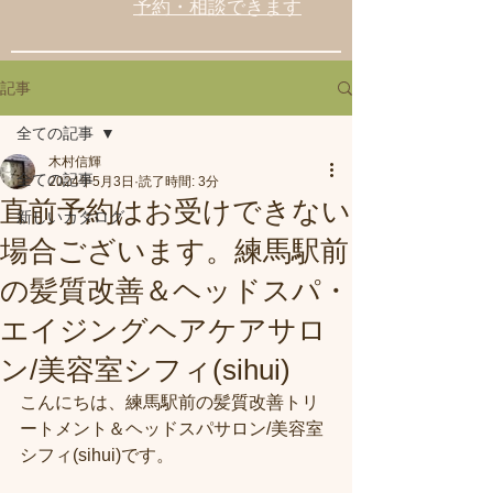
予約・相談できます
記事
全ての記事
木村信輝
全ての記事
2024年5月3日
読了時間: 3分
直前予約はお受けできない
新しいカタログ
場合ございます。練馬駅前
の髪質改善＆ヘッドスパ・
エイジングヘアケアサロ
ン/美容室シフィ(sihui)
こんにちは、練馬駅前の髪質改善トリ
ートメント＆ヘッドスパサロン/美容室
シフィ(sihui)です。