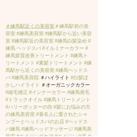
＃練馬駅近くの美容室
＃練馬駅前の美
容室
#練馬美容室
#練馬駅から近い美容
室
#練馬駅近の美容室
#練馬白髪染め
#
練馬 ヘッドスパ
#イルミナーカラー
#
練馬髪質改善トリートメント
#練馬ト
リートメント
#素髪トリートメント
#練
馬駅から近くの美容室
#練馬ヘッドス
パ
#練馬美容院
 ＃ハイライト 
#白髪ぼ
かしハイライト
 ＃オーガニックカラー 
#縮毛矯正
#インナーカラー
#練馬発毛
#トラックオイル
#練馬トリートメント
#ハリーポッターの街
#髪にお悩みの方
の練馬美容室
#著名人に愛されたシャ
ンプーとヘッドスパのお店
#ヘッドス
パ練馬
#練馬ヘッドマッサージ
#練馬美
容室
#エイジングケア
#エイジング毛
#