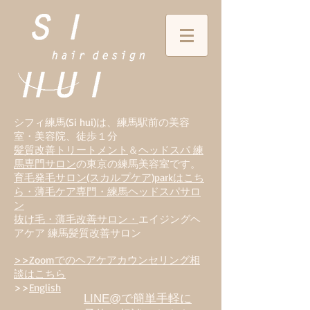
シフィ練馬(Si hui)は、
練
馬駅前の美容
室・美容院、徒歩１分
髪質改善トリートメント
＆
ヘッドスパ 練
馬専門サロン
の東京の練馬美容室です。
育毛発毛サロン(スカルプケア)parkはこち
ら・薄毛ケア専門・練馬ヘッドスパサロ
ン
抜け毛・薄毛改善サロン・
エイジングヘ
アケア 練馬髪質改善サロン
>>Zoomでのヘアケアカウンセリング相
談はこちら
>>
English
LINE@で簡単手軽に