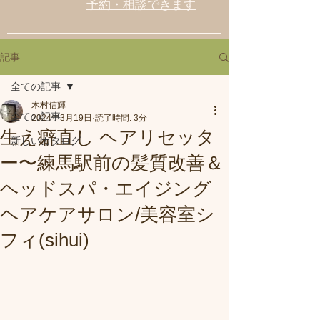
予約・相談できます
記事
全ての記事
木村信輝
全ての記事
2024年3月19日
読了時間: 3分
生え癖直し ヘアリセッタ
新しいカタログ
ー〜練馬駅前の髪質改善＆
ヘッドスパ・エイジング
ヘアケアサロン/美容室シ
フィ(sihui)