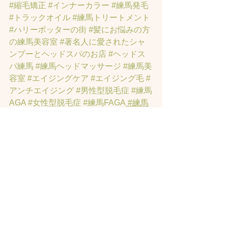
#縮毛矯正
#インナーカラー
#練馬発毛
#トラックオイル
#練馬トリートメント
#ハリーポッターの街
#髪にお悩みの方
の練馬美容室
#著名人に愛されたシャ
ンプーとヘッドスパのお店
#ヘッドス
パ練馬
#練馬ヘッドマッサージ
#練馬美
容室
#エイジングケア
#エイジング毛
#
アンチエイジング
#男性型脱毛症
#練馬
AGA
#女性型脱毛症
#練馬FAGA
 #練馬
薄毛
#練馬駅前のヘッドスパサロン
#練
馬エイジングケアサロン
#練馬駅前の
エイジングケアサロン
#ヘッドスパ練
馬駅
#練馬美容室
#エイジングヘア練
馬
#髪のアンチエイジング専門サロン
#
髪質改善トリートメント練馬