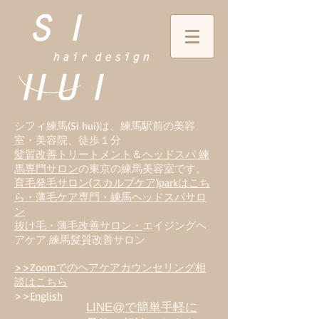
シフィ練馬(Si hui)は、
練
馬駅前の美容
室・美容院、徒歩１分
髪質改善トリートメント
＆
ヘッドスパ 練
馬専門サロン
の東京の練馬美容室です。
育毛発毛サロン(スカルプケア)parkはこち
ら・薄毛ケア専門・練馬ヘッドスパサロ
ン
抜け毛・薄毛改善サロン・
エイジングヘ
アケア 練馬髪質改善サロン
>>Zoomでのヘアケアカウンセリング相
談はこちら
>>
English
LINE@で簡単手軽に