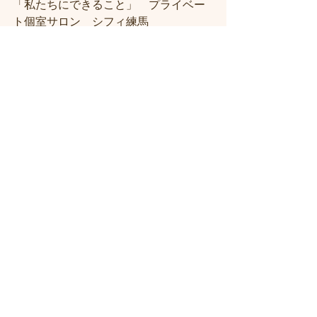
「私たちにできること」　プライベー
ト個室サロン　シフィ練馬
＃練馬駅近くの美容室
＃練馬駅前の美
容室
#練馬美容室
#練馬駅から近い美容
室
#練馬駅近の美容室
#練馬白髪染め
#
練馬ヘッドスパ
#イルミナーカラー
#練
馬髪質改善トリートメント
#練馬トリ
ートメント
#素髪トリートメント