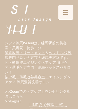
シフィ練馬(Si hui)は、
練
馬駅前の美容
室・美容院、徒歩１分
髪質改善トリートメント
＆
ヘッドスパ 練
馬専門サロン
の東京の練馬美容室です。
ヒト幹細胞エイジングヘアケア 育毛ケ
ア・薄毛ケア専門・練馬ヘッドスパサロ
ン
！
抜け毛・薄毛改善美容室・
エイジングヘ
アケア 練馬髪質改善サロン
>>Zoomでのヘアケアカウンセリング相
談はこちら
>>
English
LINE@で簡単手軽に