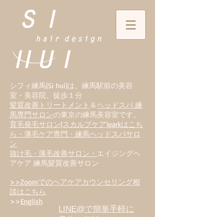
シフィ練馬(Si hui)は、
練
馬駅前の美容
室・美容院、徒歩１分
髪質改善トリートメント
＆
ヘッドスパ 練
馬専門サロン
の東京の練馬美容室です。
育毛発毛サロン(スカルプケア)parkはこち
ら・薄毛ケア専門・練馬ヘッドスパサロ
ン
抜け毛・薄毛改善サロン・
エイジングヘ
アケア 練馬髪質改善サロン
>>Zoomでのヘアケアカウンセリング相
談はこちら
>>
English
LINE@で簡単手軽に