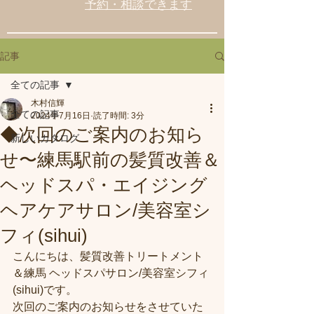
予約・相談できます
記事
全ての記事
木村信輝
全ての記事
2024年7月16日
読了時間: 3分
◆次回のご案内のお知ら
新しいカタログ
せ〜練馬駅前の髪質改善＆
ヘッドスパ・エイジング
ヘアケアサロン/美容室シ
フィ(sihui)
こんにちは、髪質改善トリートメント
＆練馬 ヘッドスパサロン/美容室シフィ
(sihui)です。
次回のご案内のお知らせをさせていた