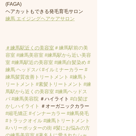
(FAGA)
ヘアカットもできる発毛育毛サロン
練馬 エイジングヘアケアサロン
＃練馬駅近くの美容室
＃練馬駅前の美
容室
#練馬美容室
#練馬駅から近い美容
室
#練馬駅近の美容室
#練馬白髪染め
#
練馬 ヘッドスパ
#イルミナーカラー
#
練馬髪質改善トリートメント
#練馬ト
リートメント
#素髪トリートメント
#練
馬駅から近くの美容室
#練馬ヘッドス
パ
#練馬美容院
 ＃ハイライト 
#白髪ぼ
かしハイライト
 ＃オーガニックカラー 
#縮毛矯正
#インナーカラー
#練馬発毛
#トラックオイル
#練馬トリートメント
#ハリーポッターの街
#髪にお悩みの方
の練馬美容室
#著名人に愛されたシャ