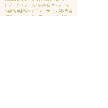
ンプーとヘッドスパのお店
#ヘッドス
パ練馬
#練馬ヘッドマッサージ
#練馬美
容室
#エイジングケア
#エイジング毛
#
アンチエイジング
#男性型脱毛症
#練馬
AGA
#女性型脱毛症
#練馬FAGA
 #練馬
薄毛
#練馬駅前のヘッドスパサロン
#練
馬エイジングケアサロン
#練馬駅前の
エイジングケアサロン
#ヘッドスパ練
馬駅
#練馬美容室
#エイジングヘア練
馬
#髪のアンチエイジング専門サロン
#
髪質改善トリートメント練馬
#ヘッド
スパ練馬
#練馬リンパマッサージ
#練馬
ヘッドスパ
#練馬ヘッドマッサージ