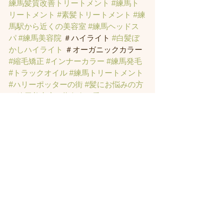
練馬髪質改善トリートメント
#練馬ト
リートメント
#素髪トリートメント
#練
馬駅から近くの美容室
#練馬ヘッドス
パ
#練馬美容院
 ＃ハイライト 
#白髪ぼ
かしハイライト
 ＃オーガニックカラー 
#縮毛矯正
#インナーカラー
#練馬発毛
#トラックオイル
#練馬トリートメント
#ハリーポッターの街
#髪にお悩みの方
の練馬美容室
#著名人に愛されたシャ
ンプーとヘッドスパのお店
#ヘッドス
パ練馬
#練馬ヘッドマッサージ
#練馬美
容室
#エイジングケア
#エイジング毛
#
アンチエイジング
#男性型脱毛症
#練馬
AGA
#女性型脱毛症
#練馬FAGA
 #練馬
薄毛
#練馬駅前のヘッドスパサロン
#練
馬エイジングケアサロン
#練馬駅前の
エイジングケアサロン
#ヘッドスパ練
馬駅
#練馬美容室
#エイジングヘア練
馬
#髪のアンチエイジング専門サロン
#