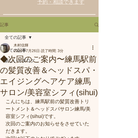
予約・相談できます
記事
全ての記事
木村信輝
全ての記事
2024年7月26日
読了時間: 3分
◆次回のご案内〜練馬駅前
新しいカタログ
の髪質改善＆ヘッドスパ・
エイジングヘアケア練馬
サロン/美容室シフィ(sihui)
こんにちは、練馬駅前の髪質改善トリ
ートメント＆ヘッドスパサロン練馬/美
容室シフィ(sihui)です。
次回のご案内のお知らせをさせていた
だきます。