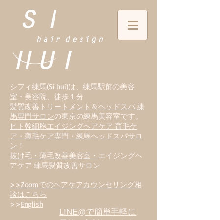
シフィ練馬(Si hui)は、
練
馬駅前の美容
室・美容院、徒歩１分
髪質改善トリートメント
＆
ヘッドスパ 練
馬専門サロン
の東京の練馬美容室です。
ヒト幹細胞エイジングヘアケア 育毛ケ
ア・薄毛ケア専門・練馬ヘッドスパサロ
ン
！
抜け毛・薄毛改善美容室・
エイジングヘ
アケア 練馬髪質改善サロン
>>Zoomでのヘアケアカウンセリング相
談はこちら
>>
English
LINE@で簡単手軽に