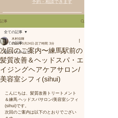
予約・相談できます
記事
全ての記事
木村信輝
全ての記事
2024年5月24日
読了時間: 3分
次回のご案内〜練馬駅前の
新しいカタログ
髪質改善＆ヘッドスパ・エ
イジングヘアケアサロン/
美容室シフィ(sihui)
こんにちは、髪質改善トリートメント
＆練馬 ヘッドスパサロン/美容室シフィ
(sihui)です。
次回のご案内は以下のとおりでござい