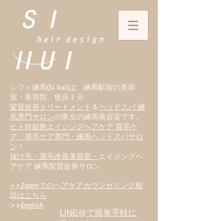
シフィ練馬(Si hui)は、
練
馬駅前の美容
室・美容院、徒歩１分
髪質改善トリートメント
＆
ヘッドスパ 練
馬専門サロン
の東京の練馬美容室です。
ヒト幹細胞エイジングヘアケア 育毛ケ
ア・薄毛ケア専門・練馬ヘッドスパサロ
ン
！
抜け毛・薄毛改善美容室・
エイジングヘ
アケア 練馬髪質改善サロン
>>Zoomでのヘアケアカウンセリング相
談はこちら
>>
English
LINE@で簡単手軽に