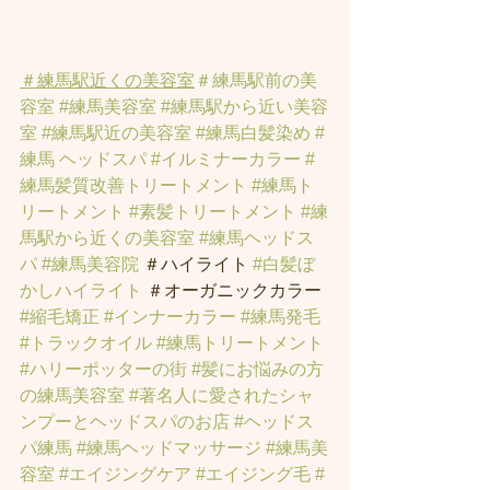
＃練馬駅近くの美容室
＃練馬駅前の美
容室
#練馬美容室
#練馬駅から近い美容
室
#練馬駅近の美容室
#練馬白髪染め
#
練馬 ヘッドスパ
#イルミナーカラー
#
練馬髪質改善トリートメント
#練馬ト
リートメント
#素髪トリートメント
#練
馬駅から近くの美容室
#練馬ヘッドス
パ
#練馬美容院
 ＃ハイライト 
#白髪ぼ
かしハイライト
 ＃オーガニックカラー 
#縮毛矯正
#インナーカラー
#練馬発毛
#トラックオイル
#練馬トリートメント
#ハリーポッターの街
#髪にお悩みの方
の練馬美容室
#著名人に愛されたシャ
ンプーとヘッドスパのお店
#ヘッドス
パ練馬
#練馬ヘッドマッサージ
#練馬美
容室
#エイジングケア
#エイジング毛
#