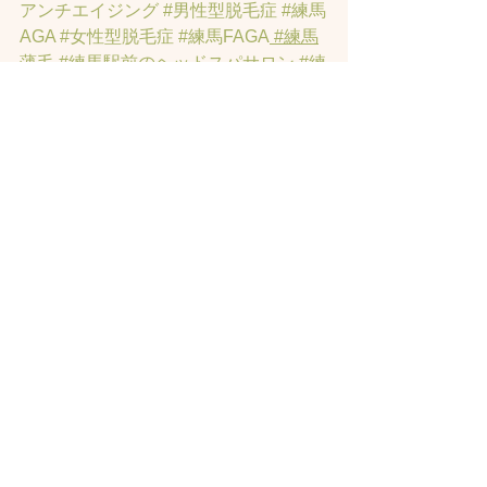
アンチエイジング
#男性型脱毛症
#練馬
AGA
#女性型脱毛症
#練馬FAGA
 #練馬
薄毛
#練馬駅前のヘッドスパサロン
#練
馬エイジングケアサロン
#練馬駅前の
エイジングケアサロン
#ヘッドスパ練
馬駅
#練馬美容室
#エイジングヘア練
馬
#髪のアンチエイジング専門サロン
#
髪質改善トリートメント練馬
#ヘッド
スパ練馬
#リンパマッサージ