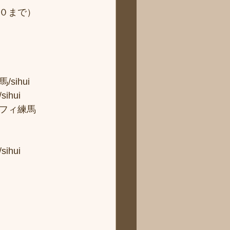
０まで） 
hui 
ui 
フィ練馬
hui