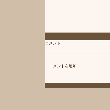
◆「お知らせ」練馬髪質改善
コメント
トリートメント＆エイジング
ヘアケア・ヘッドスパ練馬専
こんにちは、練馬髪質改善トリー
門サロン/練馬美容室、練馬美
トメント＆ヘッドスパ練馬専門サ
容院シフィ(sihui)
コメントを追加…
ロン/練馬美容室、練馬美容院シ
フィ(sihui)です。 当サロンのヘア
ケア商品をいつもご購入いただい
ているお客様にお知らせです❗️ 商
品メーカー様の方が夏季休暇に入
ります。 その為、一時シャンプ
ーやトリートメントなどがお渡し
できなかったり、購入などができ