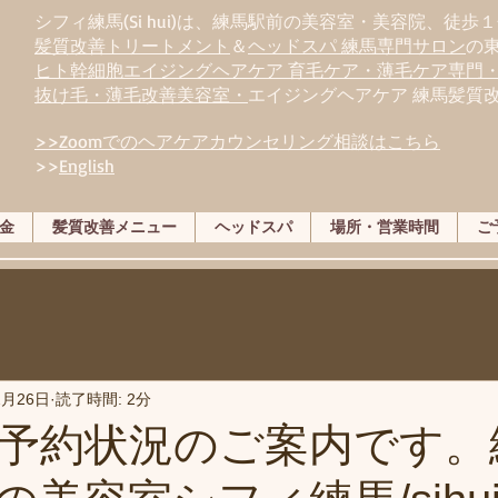
シフィ練馬(Si hui)は、
練
馬駅前の美容室・美容院、徒歩１
髪質改善トリートメント
＆
ヘッドスパ 練馬専門サロン
の
ヒト幹細胞エイジングヘアケア 育毛ケア・薄毛ケア専門
抜け毛・薄毛改善美容室・
エイジングヘアケア 練馬髪質
>>Zoomでのヘアケアカウンセリング相談はこちら
>>
English
金
髪質改善メニュー
ヘッドスパ
場所・営業時間
ご
2月26日
読了時間: 2分
予約状況のご案内です。