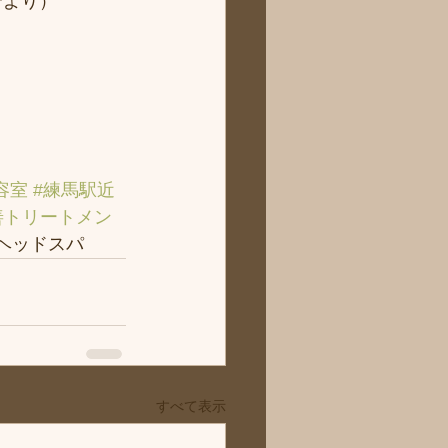
より） 
容室
#練馬駅近
善トリートメン
＃ヘッドスパ
すべて表示