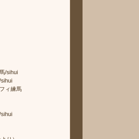
hui 
ui 
フィ練馬
hui