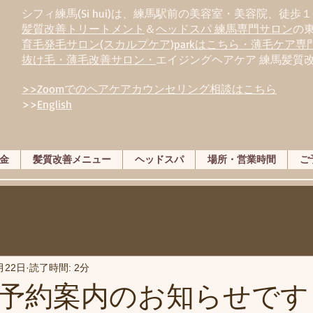
シフィ練馬(Si hui)は、
練
馬駅前の美容室・美容院、徒歩１
髪質改善トリートメント
＆
ヘッドスパ 練馬専門サロン
の
育毛発毛サロン(スカルプケア)parkはこちら・薄毛ケア
抜け毛・薄毛改善サロン・
エイジングヘアケア 練馬髪質
>>Zoomでのヘアケアカウンセリング相談はこちら
>>
English
金
髪質改善メニュー
ヘッドスパ
場所・営業時間
ご
月22日
読了時間: 2分
予約案内のお知らせです