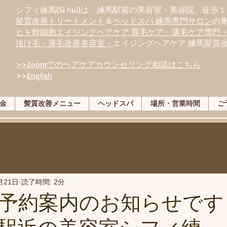
シフィ練馬(Si hui)は、
練
馬駅前の美容室・美容院、徒歩１
髪質改善トリートメント
＆
ヘッドスパ 練馬専門サロン
の
ヒト幹細胞エイジングヘアケア 育毛ケア・薄毛ケア専門
抜け毛・薄毛改善美容室・
エイジングヘアケア 練馬髪質
>>Zoomでのヘアケアカウンセリング相談はこちら
>>
English
金
髪質改善メニュー
ヘッドスパ
場所・営業時間
ご
月21日
読了時間: 2分
予約案内のお知らせです