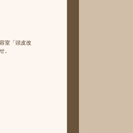
容室「頭皮改
せ。