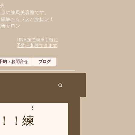
分
東京の練馬美容室です。
・練馬ヘッドスパサロン
！
改善サロン
LINE@で簡単手軽に
予約・相談できます
予約・お問合せ
ブログ
！！練