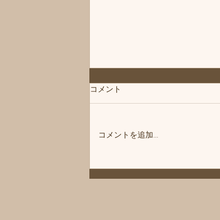
「次回は」練馬髪質改善トリ
コメント
ートメント＆エイジングヘア
ケア・ヘッドスパ練馬専門サ
こんにちは、練馬髪質改善トリー
ロン/練馬美容室、練馬美容院
トメント＆ヘッドスパ練馬専門サ
シフィ(sihui)
コメントを追加…
ロン/練馬美容室、練馬美容院シ
フィ(sihui)です。 次回の休業日は
8/12とさせていただきます。 よ
ろしくお願いいたします。 髪に
お悩みの方やお困りの場合は練馬
駅北口から近い駅近の美容室「髪
質改善トリートメント & 練馬ヘ