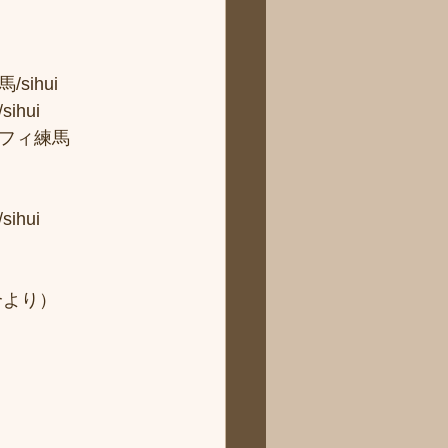
hui 
ui 
フィ練馬
hui
より） 