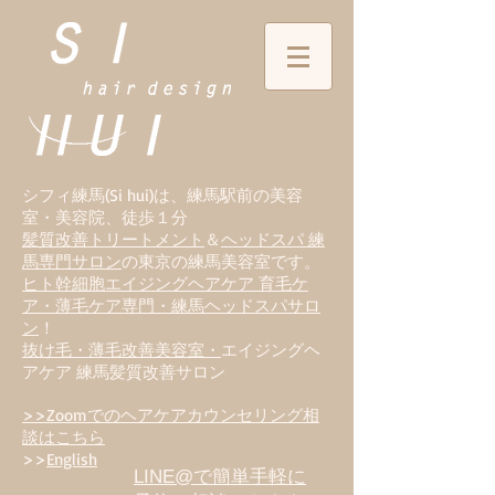
シフィ練馬(Si hui)は、
練
馬駅前の美容
室・美容院、徒歩１分
髪質改善トリートメント
＆
ヘッドスパ 練
馬専門サロン
の東京の練馬美容室です。
ヒト幹細胞エイジングヘアケア 育毛ケ
ア・薄毛ケア専門・練馬ヘッドスパサロ
ン
！
抜け毛・薄毛改善美容室・
エイジングヘ
アケア 練馬髪質改善サロン
>>Zoomでのヘアケアカウンセリング相
談はこちら
>>
English
LINE@で簡単手軽に