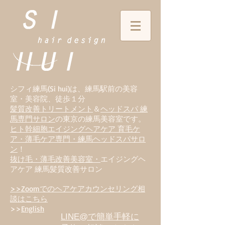
シフィ練馬(Si hui)は、
練
馬駅前の美容
室・美容院、徒歩１分
髪質改善トリートメント
＆
ヘッドスパ 練
馬専門サロン
の東京の練馬美容室です。
ヒト幹細胞エイジングヘアケア 育毛ケ
ア・薄毛ケア専門・練馬ヘッドスパサロ
ン
！
抜け毛・薄毛改善美容室・
エイジングヘ
アケア 練馬髪質改善サロン
>>Zoomでのヘアケアカウンセリング相
談はこちら
>>
English
LINE@で簡単手軽に