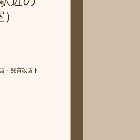
駅近の
室）
善・髪質改善ト