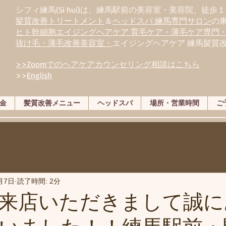
シフィ練馬(Si hui)は、
練
馬駅前の美容室・美容院、徒歩１
髪質改善トリートメント
＆
ヘッドスパ 練馬専門サロン
の
ヒト幹細胞エイジングヘアケア 育毛ケア・薄毛ケア専門
抜け毛・薄毛改善美容室・
エイジングヘアケア 練馬髪質
>>Zoomでのヘアケアカウンセリング相談はこちら
>>
English
金
髪質改善メニュー
ヘッドスパ
場所・営業時間
ご
月7日
読了時間: 2分
来店いただきまして誠に