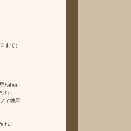
０まで） 
hui 
ui 
フィ練馬
hui