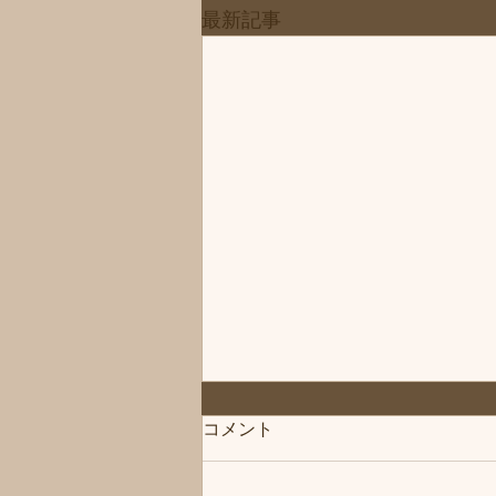
最新記事
◆「お知らせ」練馬髪質改善
コメント
トリートメント＆エイジング
ヘアケア・ヘッドスパ練馬専
こんにちは、練馬髪質改善トリー