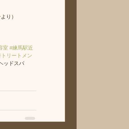
より） 
容室
#練馬駅近
善トリートメン
＃ヘッドスパ