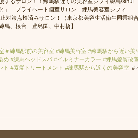
するサロン！！練馬駅近くの美容室シフィ練馬/sihui
と」　プライベート個室サロン　練馬美容室シフィ
防止対策点検済みサロン！（東京都美容生活衛生同業組合
練馬、桜台、豊島園、中村橋】
室
＃練馬駅前の美容室
#練馬美容室
#練馬駅から近い美
染め
#練馬ヘッドスパ
#イルミナーカラー
#練馬髪質改
ント
#素髪トリートメント
#練馬駅から近くの美容室
 