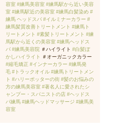
容室
#練馬美容室
#練馬駅から近い美容
室
#練馬駅近の美容室
#練馬白髪染め
#
練馬 ヘッドスパ
#イルミナーカラー
#
練馬髪質改善トリートメント
#練馬ト
リートメント
#素髪トリートメント
 #練
馬駅から近くの美容室
#練馬ヘッドス
パ
#練馬美容院
 ＃ハイライト 
#白髪ぼ
かしハイライト
 ＃オーガニックカラー 
#縮毛矯正
#インナーカラー
#練馬発
毛
#トラックオイル
#練馬トリートメン
ト
#ハリーポッターの街
#髪のお悩みの
方の練馬美容室
#著名人に愛されたシ
ャンプー・スパニストの店
#ヘッドス
パ練馬
#練馬ヘッドマッサージ
#練馬美
容室