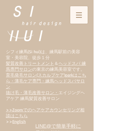
シフィ練馬(Si hui)は、
練
馬駅前の美容
室・美容院、徒歩１分
髪質改善トリートメント
＆
ヘッドスパ 練
馬専門サロン
の東京の練馬美容室です。
育毛発毛サロン(スカルプケア)parkはこち
ら・薄毛ケア専門・練馬ヘッドスパサロ
ン
抜け毛・薄毛改善サロン・
エイジングヘ
アケア 練馬髪質改善サロン
>>Zoomでのヘアケアカウンセリング相
談はこちら
>>
English
LINE@で簡単手軽に