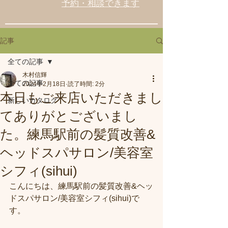
予約・相談できます
記事
全ての記事
木村信輝
全ての記事
2024年2月18日
読了時間: 2分
本日もご来店いただきまし
新しいカタログ
てありがとございまし
た。練馬駅前の髪質改善&
ヘッドスパサロン/美容室
シフィ(sihui)
こんにちは、練馬駅前の髪質改善&ヘッ
ドスパサロン/美容室シフィ(sihui)で
す。