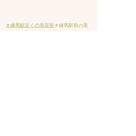
＃練馬駅近くの美容室
＃練馬駅前の美
容室
#練馬美容室
#練馬駅から近い美容
室
#練馬駅近の美容室
#練馬白髪染め
#
練馬ヘッドスパ
#イルミナーカラー
#練
馬髪質改善トリートメント
#練馬トリ
ートメント
#素髪トリートメント
すべて表示
最新記事