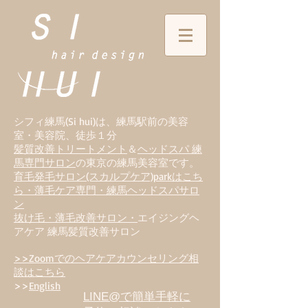
シフィ練馬(Si hui)は、
練
馬駅前の美容
室・美容院、徒歩１分
髪質改善トリートメント
＆
ヘッドスパ 練
馬専門サロン
の東京の練馬美容室です。
育毛発毛サロン(スカルプケア)parkはこち
ら・薄毛ケア専門・練馬ヘッドスパサロ
ン
抜け毛・薄毛改善サロン・
エイジングヘ
アケア 練馬髪質改善サロン
>>Zoomでのヘアケアカウンセリング相
談はこちら
>>
English
LINE@で簡単手軽に