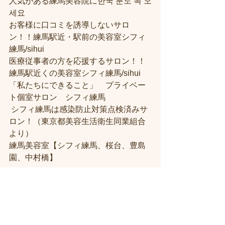
人気がある練馬美容院に한국 분도 꼭 오
세요 
お客様に口コミを誘導しないサロ
ン！！練馬駅近・駅前の美容室シフィ
練馬/sihui
医療従事者の方を応援するサロン！！
練馬駅近くの美容室シフィ練馬/sihui
「私たちにできること」　プライベー
ト個室サロン　シフィ練馬
 シフィ練馬は感染防止対策点検済みサ
ロン！（東京都美容生活衛生同業組合
より） 
練馬美容室【シフィ練馬、桜台、豊島
園、中村橋】
＃練馬駅近くの美容室
＃練馬駅前の美
容室
#練馬美容室
#練馬駅から近い美容
室
#練馬駅近の美容室
#練馬白髪染め
#