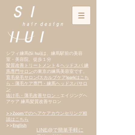
シフィ練馬(Si hui)は、
練
馬駅前の美容
室・美容院、徒歩１分
髪質改善トリートメント
＆
ヘッドスパ 練
馬専門サロン
の東京の練馬美容室です。
育毛発毛サロン(スカルプケア)parkはこち
ら・薄毛ケア専門・練馬ヘッドスパサロ
ン
抜け毛・薄毛改善サロン・
エイジングヘ
アケア 練馬髪質改善サロン
>>Zoomでのヘアケアカウンセリング相
談はこちら
>>
English
LINE@で簡単手軽に