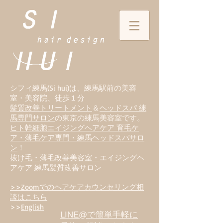
シフィ練馬(Si hui)は、
練
馬駅前の美容
室・美容院、徒歩１分
髪質改善トリートメント
＆
ヘッドスパ 練
馬専門サロン
の東京の練馬美容室です。
ヒト幹細胞エイジングヘアケア 育毛ケ
ア・薄毛ケア専門・練馬ヘッドスパサロ
ン
！
抜け毛・薄毛改善美容室・
エイジングヘ
アケア 練馬髪質改善サロン
>>Zoomでのヘアケアカウンセリング相
談はこちら
>>
English
LINE@で簡単手軽に