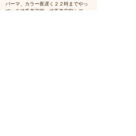
パーマ、カラー夜遅く２２時までやっ
ている練馬美容室・練馬美容院シフ
ィ/sihui 
ヘッドスパの練馬美容室・練馬美容
院・当日予約可能な練馬駅前の美容室
シフィ練馬
 髪質改善トリートメント美容室練馬シ
フィ（시휘） 
人気がある練馬美容院に한국 분도 꼭 오
세요 
お客様に口コミを誘導しないサロ
ン！！練馬駅近・駅前の美容室シフィ
練馬/sihui
＃練馬駅近くの美容室
＃練馬駅前の美
容室
#練馬美容室
#練馬駅から近い美容
室
#練馬駅近の美容室
#練馬白髪染め
#