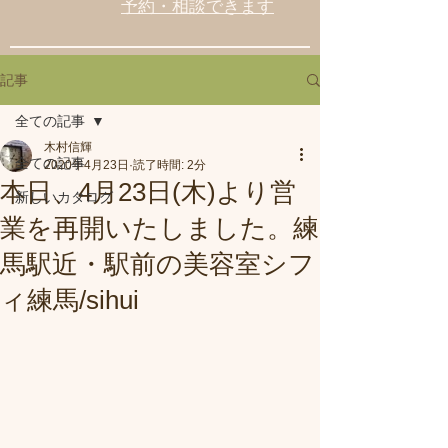
予約・相談できます
記事
全ての記事
木村信輝
全ての記事
2020年4月23日
読了時間: 2分
本日、4月23日(木)より営
新しいカタログ
業を再開いたしました。練
馬駅近・駅前の美容室シフ
ィ練馬/sihui