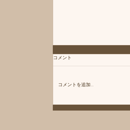
◆「お知らせ」練馬髪質改善
コメント
トリートメント＆エイジング
ヘアケア・ヘッドスパ練馬専
こんにちは、練馬髪質改善トリー
門サロン/練馬美容室、練馬美
トメント＆ヘッドスパ練馬専門サ
容院シフィ(sihui)
コメントを追加…
ロン/練馬美容室、練馬美容院シ
フィ(sihui)です。 当サロンのヘア
ケア商品をいつもご購入いただい
ているお客様にお知らせです❗️ 商
品メーカー様の方が夏季休暇に入
ります。 その為、一時シャンプ
ーやトリートメントなどがお渡し