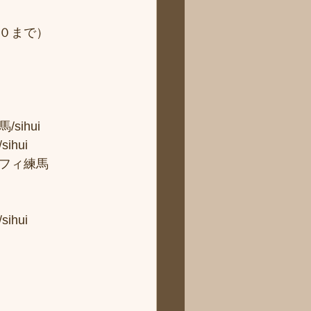
０まで） 
hui 
ui 
フィ練馬
hui