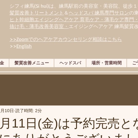
シフィ練馬(Si hui)は、
練
馬駅前の美容室・美容院、徒歩１
髪質改善トリートメント
＆
ヘッドスパ 練馬専門サロン
の
ヒト幹細胞エイジングヘアケア 育毛ケア・薄毛ケア専門
抜け毛・薄毛改善美容室・
エイジングヘアケア 練馬髪質
>>Zoomでのヘアケアカウンセリング相談はこちら
>>
English
金
髪質改善メニュー
ヘッドスパ
場所・営業時間
ご
2月10日
読了時間: 2分
2月11日(金)は予約完売