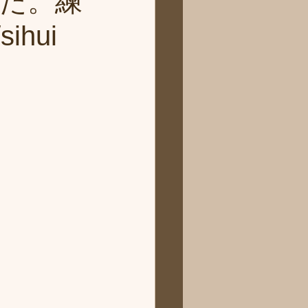
た。練
hui