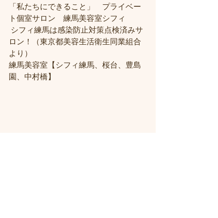
「私たちにできること」　プライベー
ト個室サロン　練馬美容室シフィ
 シフィ練馬は感染防止対策点検済みサ
ロン！（東京都美容生活衛生同業組合
より） 
練馬美容室【シフィ練馬、桜台、豊島
園、中村橋】
＃練馬駅近くの美容室
＃練馬駅前の美
容室
#練馬美容室
#練馬駅から近い美容
室
#練馬駅近の美容室
#練馬白髪染め
#
練馬ヘッドスパ
#イルミナーカラー
#練
馬髪質改善トリートメント
#練馬トリ
ートメント
#素髪トリートメント
#練馬
駅から近くの美容室
 ＃ヘッドスパ