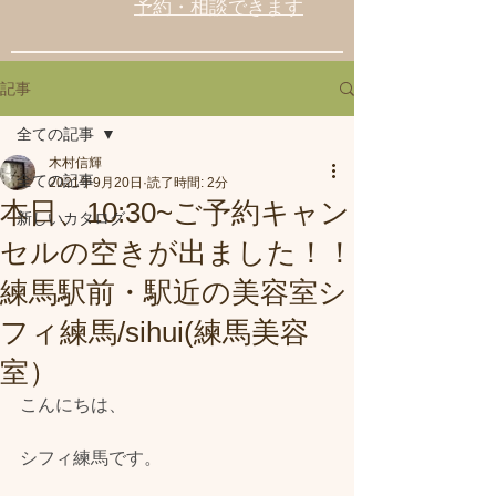
予約・相談できます
記事
全ての記事
木村信輝
全ての記事
2021年9月20日
読了時間: 2分
本日、10:30~ご予約キャン
新しいカタログ
セルの空きが出ました！！
練馬駅前・駅近の美容室シ
フィ練馬/sihui(練馬美容
室）
こんにちは、
シフィ練馬です。