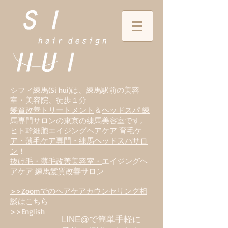
シフィ練馬(Si hui)は、
練
馬駅前の美容
室・美容院、徒歩１分
髪質改善トリートメント
＆
ヘッドスパ 練
馬専門サロン
の東京の練馬美容室です。
ヒト幹細胞エイジングヘアケア 育毛ケ
ア・薄毛ケア専門・練馬ヘッドスパサロ
ン
！
抜け毛・薄毛改善美容室・
エイジングヘ
アケア 練馬髪質改善サロン
>>Zoomでのヘアケアカウンセリング相
談はこちら
>>
English
LINE@で簡単手軽に