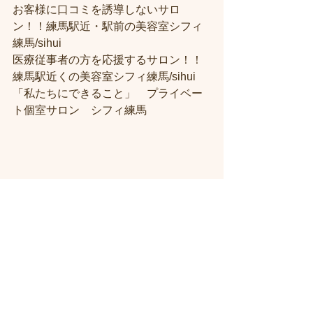
お客様に口コミを誘導しないサロ
ン！！練馬駅近・駅前の美容室シフィ
練馬/sihui
医療従事者の方を応援するサロン！！
練馬駅近くの美容室シフィ練馬/sihui
「私たちにできること」　プライベー
ト個室サロン　シフィ練馬
＃練馬駅近くの美容室
＃練馬駅前の美
容室
#練馬美容室
#練馬駅から近い美容
室
#練馬駅近の美容室
#練馬白髪染め
#
練馬ヘッドスパ
#イルミナーカラー
#練
馬髪質改善トリートメント
#練馬トリ
ートメント
#素髪トリートメント