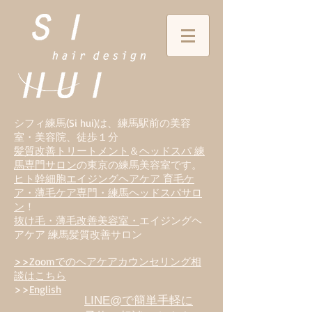
シフィ練馬(Si hui)は、
練
馬駅前の美容
室・美容院、徒歩１分
髪質改善トリートメント
＆
ヘッドスパ 練
馬専門サロン
の東京の練馬美容室です。
ヒト幹細胞エイジングヘアケア 育毛ケ
ア・薄毛ケア専門・練馬ヘッドスパサロ
ン
！
抜け毛・薄毛改善美容室・
エイジングヘ
アケア 練馬髪質改善サロン
>>Zoomでのヘアケアカウンセリング相
談はこちら
>>
English
LINE@で簡単手軽に