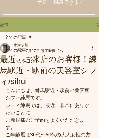
予約・相談できます
記事
全ての記事
木村信輝
全ての記事
2020年7月17日
読了時間: 2分
最近、ご来店のお客様！練
新しいカタログ
馬駅近・駅前の美容室シフ
ィ/sihui
こんにちは、練馬駅近・駅前の美容室
シフィ練馬です。
シフィ練馬では、最近、非常にありが
たいことに
ご新規様のご予約をよくいただきま
す。
ご年齢層は30代〜50代の大人女性の方