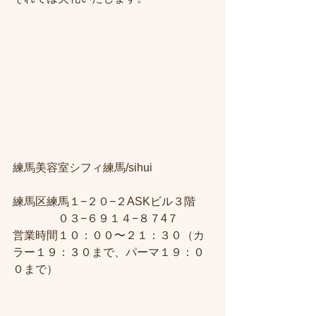
練馬美容室シフィ練馬/sihui　
練馬区練馬１−２０−２ASKビル３階 
　　　　０３−６９１４−８７4７ 
営業時間１０：００〜２１：３０（カ
ラー１９：３０まで、パーマ１９：０
０まで）