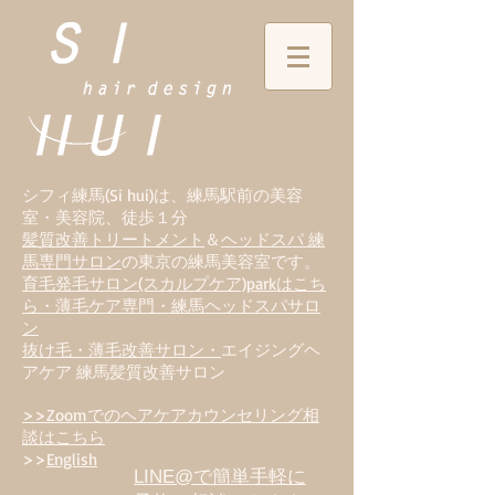
シフィ練馬(Si hui)は、
練
馬駅前の美容
室・美容院、徒歩１分
髪質改善トリートメント
＆
ヘッドスパ 練
馬専門サロン
の東京の練馬美容室です。
育毛発毛サロン(スカルプケア)parkはこち
ら・薄毛ケア専門・練馬ヘッドスパサロ
ン
抜け毛・薄毛改善サロン・
エイジングヘ
アケア 練馬髪質改善サロン
>>Zoomでのヘアケアカウンセリング相
談はこちら
>>
English
LINE@で簡単手軽に