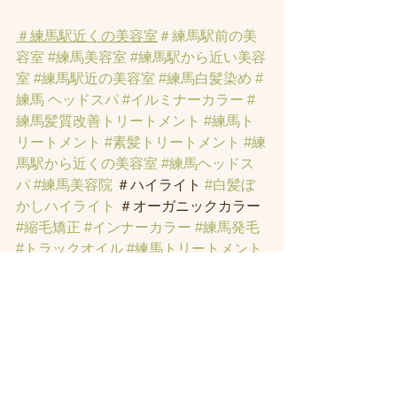
＃練馬駅近くの美容室
＃練馬駅前の美
容室
#練馬美容室
#練馬駅から近い美容
室
#練馬駅近の美容室
#練馬白髪染め
#
練馬 ヘッドスパ
#イルミナーカラー
#
練馬髪質改善トリートメント
#練馬ト
リートメント
#素髪トリートメント
#練
馬駅から近くの美容室
#練馬ヘッドス
パ
#練馬美容院
 ＃ハイライト 
#白髪ぼ
かしハイライト
 ＃オーガニックカラー 
#縮毛矯正
#インナーカラー
#練馬発毛
#トラックオイル
#練馬トリートメント
#ハリーポッターの街
#髪にお悩みの方
の練馬美容室
#著名人に愛されたシャ
ンプーとヘッドスパのお店
#ヘッドス
パ練馬
#練馬ヘッドマッサージ
#練馬美
容室
#エイジングケア
#エイジング毛
#
アンチエイジング
#男性型脱毛症
#練馬