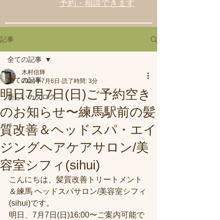
予約・相談できます
記事
全ての記事
木村信輝
全ての記事
2024年7月6日
読了時間: 3分
明日7月7日(日)ご予約空き
新しいカタログ
のお知らせ〜練馬駅前の髪
質改善＆ヘッドスパ・エイ
ジングヘアケアサロン/美
容室シフィ(sihui)
こんにちは、髪質改善トリートメント
＆練馬 ヘッドスパサロン/美容室シフィ
(sihui)です。
明日、7月7日(日)16:00〜ご案内可能で