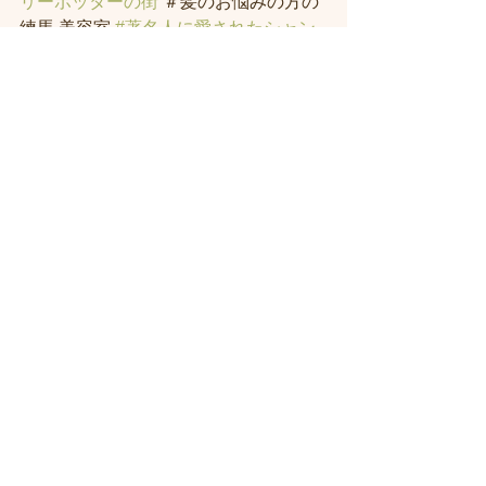
リーポッターの街
 ＃髪のお悩みの方の
練馬 美容室 
#著名人に愛されたシャン
プー
・スパニストの店。＃ヘッドスパ 
練馬
すべて表示
最新記事