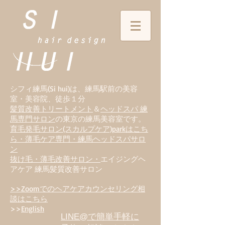
シフィ練馬(Si hui)は、
練
馬駅前の美容
室・美容院、徒歩１分
髪質改善トリートメント
＆
ヘッドスパ 練
馬専門サロン
の東京の練馬美容室です。
育毛発毛サロン(スカルプケア)parkはこち
ら・薄毛ケア専門・練馬ヘッドスパサロ
ン
抜け毛・薄毛改善サロン・
エイジングヘ
アケア 練馬髪質改善サロン
>>Zoomでのヘアケアカウンセリング相
談はこちら
>>
English
LINE@で簡単手軽に