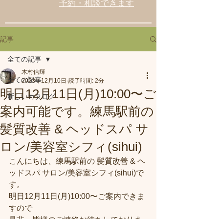
予約・相談できます
記事
全ての記事
木村信輝
全ての記事
2023年12月10日
読了時間: 2分
明日12月11日(月)10:00〜ご
新しいカタログ
案内可能です。練馬駅前の
髪質改善 & ヘッドスパ サ
ロン/美容室シフィ(sihui)
こんにちは、練馬駅前の 髪質改善 & ヘ
ッドスパ サロン/美容室シフィ(sihui)で
す。
明日12月11日(月)10:00〜ご案内できま
すので