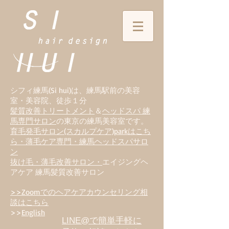
シフィ練馬(Si hui)は、
練
馬駅前の美容
室・美容院、徒歩１分
髪質改善トリートメント
＆
ヘッドスパ 練
馬専門サロン
の東京の練馬美容室です。
育毛発毛サロン(スカルプケア)parkはこち
ら・薄毛ケア専門・練馬ヘッドスパサロ
ン
抜け毛・薄毛改善サロン・
エイジングヘ
アケア 練馬髪質改善サロン
>>Zoomでのヘアケアカウンセリング相
談はこちら
>>
English
LINE@で簡単手軽に