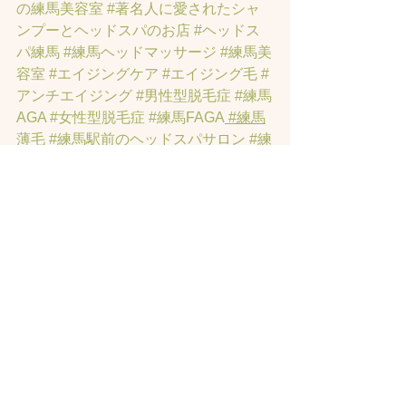
の練馬美容室
#著名人に愛されたシャ
ンプーとヘッドスパのお店
#ヘッドス
パ練馬
#練馬ヘッドマッサージ
#練馬美
容室
#エイジングケア
#エイジング毛
#
アンチエイジング
#男性型脱毛症
#練馬
AGA
#女性型脱毛症
#練馬FAGA
 #練馬
薄毛
#練馬駅前のヘッドスパサロン
#練
馬エイジングケアサロン
#練馬駅前の
エイジングケアサロン
#ヘッドスパ練
馬駅
#練馬美容室
#エイジングヘア練
馬
#髪のアンチエイジング専門サロン
#
髪質改善トリートメント練馬
#ヘッド
スパ練馬
#練馬リンパマッサージ
#練馬
ヘッドスパ
#練馬ヘッドマッサージ
#ホ
ットペッパービューティーの口コミあ
てにならない
#練馬駅ヘッドスパ
#豊島
園ヘッドスパ
#髪改善
#髪質
#脳疲労改
善
#東京ヘッドスパ
#トステアトリート
メント