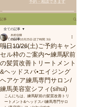
予約・相談できます
記事
全ての記事
木村信輝
全ての記事
2024年10月25日
読了時間: 3分
明日10/26(土)ご予約キャン
新しいカタログ
セル枠のご案内〜練馬駅前
の髪質改善トリートメント
&ヘッドスパ•エイジング
ヘアケア練馬専門サロン/
練馬美容室シフィ(sihui)
こんにちは、練馬駅前の髪質改善トリ
ートメント&ヘッドスパ練馬専門サロ