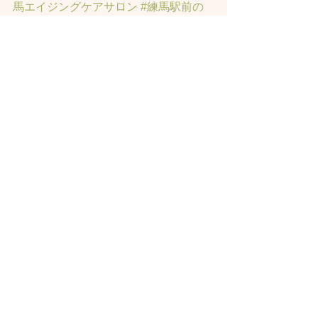
馬エイジングケアサロン
#練馬駅前の
エイジングケアサロン
#ヘッドスパ練
馬駅
#練馬美容室
#エイジングヘア練
馬
#髪のアンチエイジング専門サロン
#
髪質改善トリートメント練馬
#ヘッド
スパ練馬
#練馬リンパマッサージ
#練馬
ヘッドスパ
#練馬ヘッドマッサージ
#ホ
ットペッパービューティーの口コミあ
てにならない
#練馬駅ヘッドスパ
#豊島
園ヘッドスパ
#髪改善
#髪質
#脳疲労改
善
#東京ヘッドスパ
すべて表示
最新記事