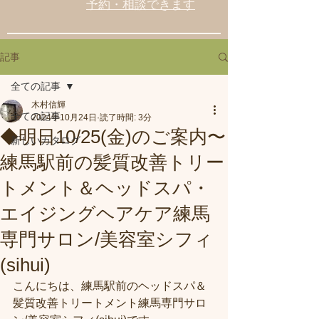
予約・相談できます
記事
全ての記事
木村信輝
全ての記事
2024年10月24日
読了時間: 3分
◆明日10/25(金)のご案内〜
新しいカタログ
練馬駅前の髪質改善トリー
トメント＆ヘッドスパ・
エイジングヘアケア練馬
専門サロン/美容室シフィ
(sihui)
こんにちは、練馬駅前のヘッドスパ＆
髪質改善トリートメント練馬専門サロ