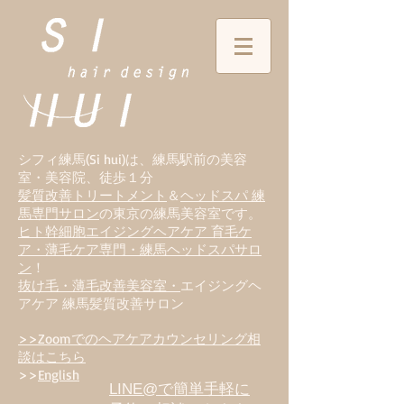
シフィ練馬(Si hui)は、
練
馬駅前の美容
室・美容院、徒歩１分
髪質改善トリートメント
＆
ヘッドスパ 練
馬専門サロン
の東京の練馬美容室です。
ヒト幹細胞エイジングヘアケア 育毛ケ
ア・薄毛ケア専門・練馬ヘッドスパサロ
ン
！
抜け毛・薄毛改善美容室・
エイジングヘ
アケア 練馬髪質改善サロン
>>Zoomでのヘアケアカウンセリング相
談はこちら
>>
English
LINE@で簡単手軽に