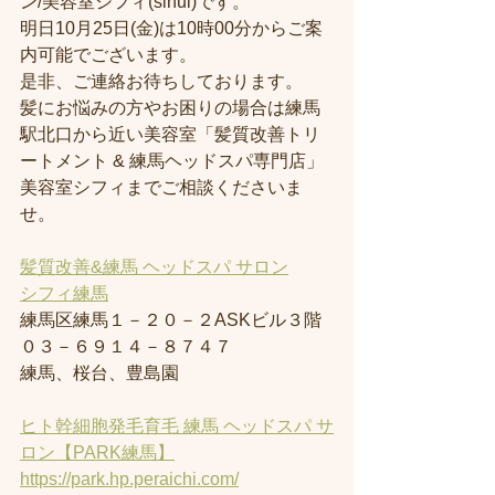
ン/美容室シフィ(sihui)です。
明日10月25日(金)は10時00分からご案
内可能でございます。
是非、ご連絡お待ちしております。
髪にお悩みの方やお困りの場合は練馬
駅北口から近い美容室「髪質改善トリ
ートメント & 練馬ヘッドスパ専門店」
美容室シフィまでご相談くださいま
せ。
髪質改善&練馬 ヘッドスパ サロン
シフィ練馬
練馬区練馬１－２０－２ASKビル３階
０３－６９１４－８７４７
練馬、桜台、豊島園
ヒト幹細胞発毛育毛 練馬 ヘッドスパ サ
ロン【PARK練馬】
https://park.hp.peraichi.com/