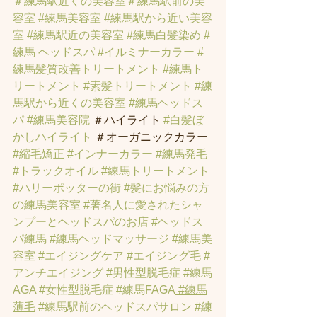
＃練馬駅近くの美容室
＃練馬駅前の美
容室
#練馬美容室
#練馬駅から近い美容
室
#練馬駅近の美容室
#練馬白髪染め
#
練馬 ヘッドスパ
#イルミナーカラー
#
練馬髪質改善トリートメント
#練馬ト
リートメント
#素髪トリートメント
#練
馬駅から近くの美容室
#練馬ヘッドス
パ
#練馬美容院
 ＃ハイライト 
#白髪ぼ
かしハイライト
 ＃オーガニックカラー 
#縮毛矯正
#インナーカラー
#練馬発毛
#トラックオイル
#練馬トリートメント
#ハリーポッターの街
#髪にお悩みの方
の練馬美容室
#著名人に愛されたシャ
ンプーとヘッドスパのお店
#ヘッドス
パ練馬
#練馬ヘッドマッサージ
#練馬美
容室
#エイジングケア
#エイジング毛
#
アンチエイジング
#男性型脱毛症
#練馬
AGA
#女性型脱毛症
#練馬FAGA
 #練馬
薄毛
#練馬駅前のヘッドスパサロン
#練