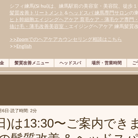
シフィ練馬(Si hui)は、
練
馬駅前の美容室・美容院、徒歩１
髪質改善トリートメント
＆
ヘッドスパ 練馬専門サロン
の
ヒト幹細胞エイジングヘアケア 育毛ケア・薄毛ケア専門
抜け毛・薄毛改善美容室・
エイジングヘアケア 練馬髪質
>>Zoomでのヘアケアカウンセリング相談はこちら
>>
English
金
髪質改善メニュー
ヘッドスパ
場所・営業時間
ご
月6日
読了時間: 2分
(日)は13:30〜ご案内でき