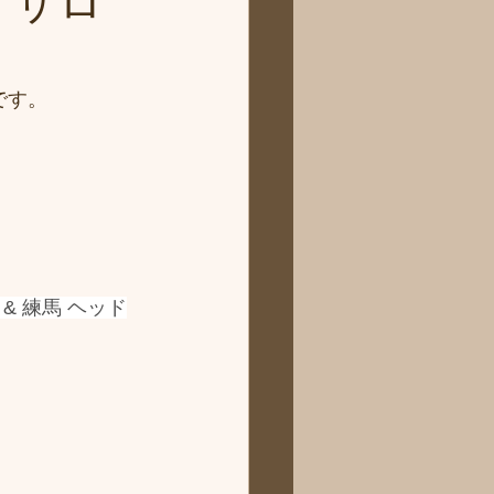
 サロ
です。
 練馬 ヘッド