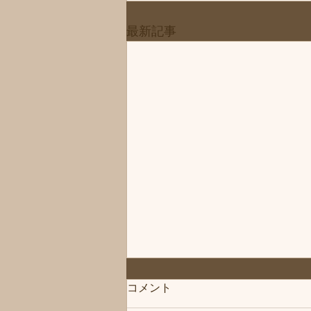
最新記事
◆「お知らせ」練馬髪質改善
コメント
トリートメント＆エイジング