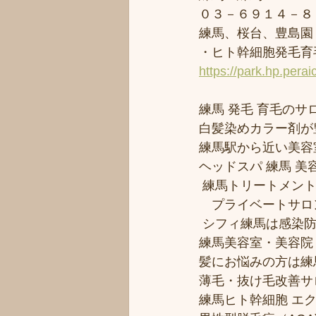
０３－６９１４－８
練馬、桜台、豊島園
・ヒト幹細胞発毛育毛
https://park.hp.perai
練馬 発毛 育毛のサロ
白髪染めカラー剤が
練馬駅から近い美容室シ
ヘッドスパ 練馬 美
 練馬トリートメン
　プライベートサロ
 シフィ練馬は感染
練馬美容室・美容院
髪にお悩みの方は練馬
薄毛・抜け毛改善サ
練馬ヒト幹細胞 エ