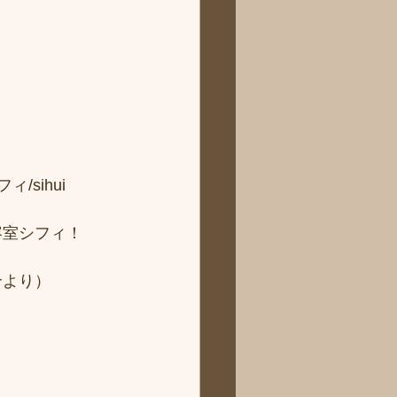
sihui 
容室シフィ！
より） 