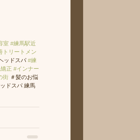
容室
#練馬駅近
善トリートメン
＃ヘッドスパ 
#練
毛矯正
#インナー
の街
 ＃髪のお悩
ッドスパ 練馬