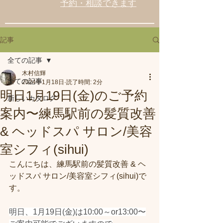
予約・相談できます
記事
全ての記事
木村信輝
全ての記事
2024年1月18日
読了時間: 2分
明日1月19日(金)のご予約
新しいカタログ
案内〜練馬駅前の髪質改善
& ヘッドスパ サロン/美容
室シフィ(sihui)
こんにちは、練馬駅前の髪質改善 & ヘ
ッドスパ サロン/美容室シフィ(sihui)で
す。
明日、1月19日(金)は10:00～or13:00〜