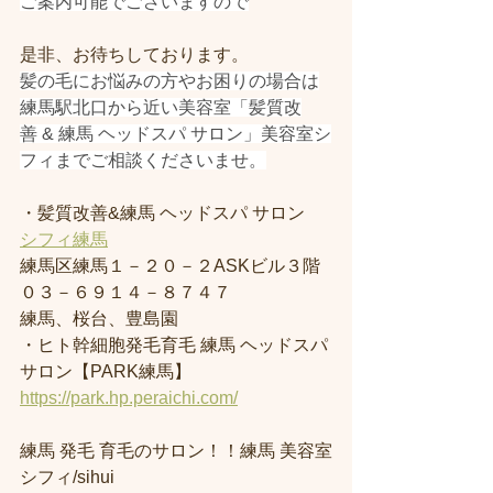
ご案内可能でございますので
是非、お待ちしております。
髪の毛にお悩みの方やお困りの場合は
練馬駅北口から近い美容室「髪質改
善 & 練馬 ヘッドスパ サロン」美容室シ
フィまでご相談くださいませ。
・髪質改善&練馬 ヘッドスパ サロン
シフィ練馬
練馬区練馬１－２０－２ASKビル３階
０３－６９１４－８７４７
練馬、桜台、豊島園
・ヒト幹細胞発毛育毛 練馬 ヘッドスパ 
サロン【PARK練馬】
https://park.hp.peraichi.com/
練馬 発毛 育毛のサロン！！練馬 美容室
シフィ/sihui 