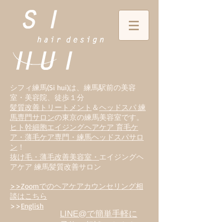
シフィ練馬(Si hui)は、
練
馬駅前の美容
室・美容院、徒歩１分
髪質改善トリートメント
＆
ヘッドスパ 練
馬専門サロン
の東京の練馬美容室です。
ヒト幹細胞エイジングヘアケア 育毛ケ
ア・薄毛ケア専門・練馬ヘッドスパサロ
ン
！
抜け毛・薄毛改善美容室・
エイジングヘ
アケア 練馬髪質改善サロン
>>Zoomでのヘアケアカウンセリング相
談はこちら
>>
English
LINE@で簡単手軽に